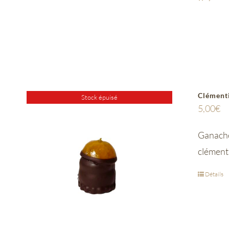
Clément
Stock épuisé
5,00
€
Ganache 
clémenti
Détails