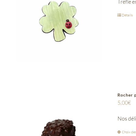
Trèfle e
Détails
Rocher p
5,00
€
Nos déli
Choix des