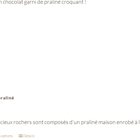
n chocolat garni de praliné croquant !
raliné
cieux rochers sont composés d’un praliné maison enrobé à la
 options
Détails