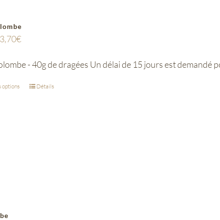
olombe
3,70
€
olombe - 40g de dragées Un délai de 15 jours est demandé p
 options
Détails
ube