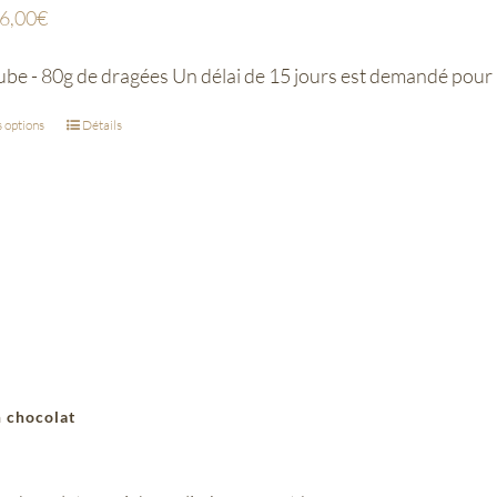
6,00
€
ube - 80g de dragées Un délai de 15 jours est demandé pour
 options
Détails
n chocolat