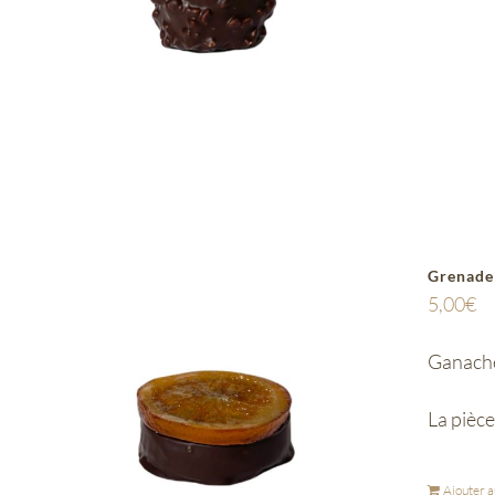
Grenade
5,00
€
Ganache
La pièce
Ajouter a