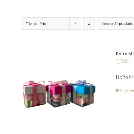
Trier par
Prix
Montrer
24 produits
Boîte M
2,70
€
–
Boîte M
Choix des