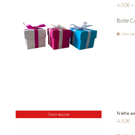
4,00
€
–
Boîte C
Choix des
Trèfle e
Stock épuisé
4,50
€