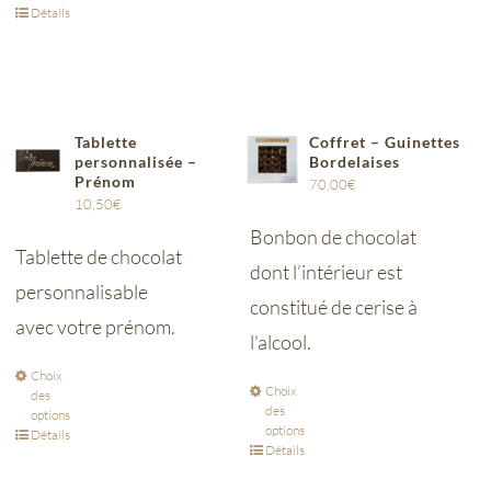
Détails
Tablette
Coffret – Guinettes
personnalisée –
Bordelaises
Prénom
70,00
€
10,50
€
Bonbon de chocolat
Tablette de chocolat
dont l’intérieur est
personnalisable
constitué de cerise à
avec votre prénom.
l'alcool.
Choix
Choix
des
des
options
options
Détails
Détails