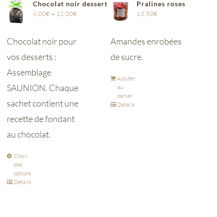
Chocolat noir dessert
Pralines roses
6,00
€
–
12,00
€
13,50
€
Chocolat noir pour
Amandes enrobées
vos desserts :
de sucre.
Assemblage
Ajouter
SAUNION. Chaque
au
panier
sachet contient une
Détails
recette de fondant
au chocolat.
Choix
des
options
Détails