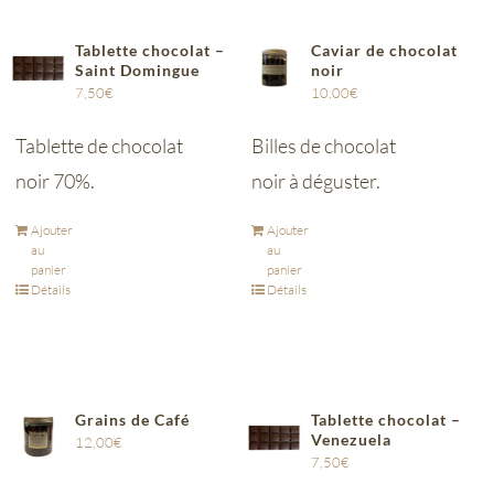
Tablette chocolat –
Caviar de chocolat
Saint Domingue
noir
7,50
€
10,00
€
Tablette de chocolat
Billes de chocolat
noir 70%.
noir à déguster.
Ajouter
Ajouter
au
au
panier
panier
Détails
Détails
Grains de Café
Tablette chocolat –
Venezuela
12,00
€
7,50
€