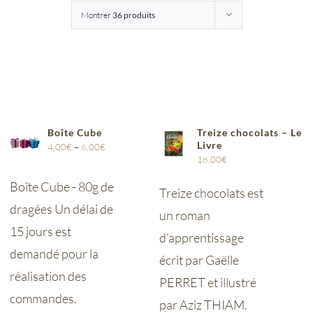
Montrer
36 produits
Entreprises
Saunion
Boîte Cube
Treize chocolats – Le
Livre
4,00
€
–
6,00
€
18,00
€
Boîte Cube - 80g de
Treize chocolats est
dragées Un délai de
un roman
15 jours est
d'apprentissage
demandé pour la
écrit par Gaëlle
réalisation des
PERRET et illustré
commandes.
par Aziz THIAM.