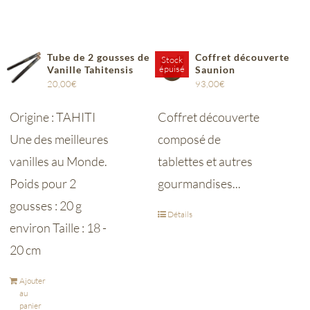
Tube de 2 gousses de
Coffret découverte
Stock
épuisé
Vanille Tahitensis
Saunion
20,00
€
93,00
€
Origine : TAHITI
Coffret découverte
Une des meilleures
composé de
vanilles au Monde.
tablettes et autres
Poids pour 2
gourmandises...
gousses : 20 g
Détails
environ Taille : 18 -
20 cm
Ajouter
au
panier