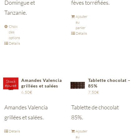
Domingue et
fèves torréfiées.
Tanzanie.
Ajouter
au
Choix
panier
des
Détails
options
Détails
Amandes Valencia
Tablette chocolat –
Stock
épuisé
grillées et salées
85%
6,50
€
7,50
€
Amandes Valencia
Tablette de chocolat
grillées et salées.
85%.
Détails
Ajouter
au