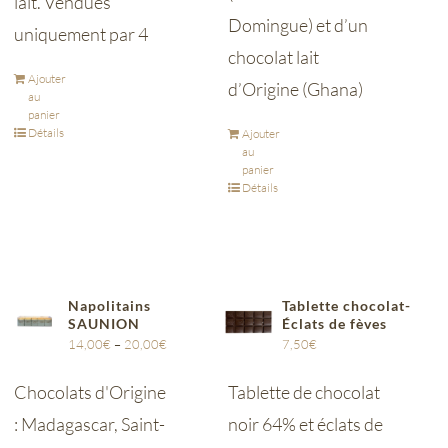
lait. Vendues
Domingue) et d’un
uniquement par 4
chocolat lait
Ajouter
d’Origine (Ghana)
au
panier
Détails
Ajouter
au
panier
Détails
Napolitains
Tablette chocolat-
SAUNION
Éclats de fèves
14,00
€
–
20,00
€
7,50
€
Chocolats d'Origine
Tablette de chocolat
: Madagascar, Saint-
noir 64% et éclats de