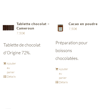
Tablette chocolat –
Cacao en poudre
Cameroun
7,50
€
7,50
€
Préparation pour
Tablette de chocolat
boissons
d'Origine 72%.
chocolatées.
Ajouter
au
Ajouter
panier
au
Détails
panier
Détails