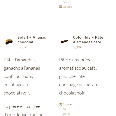
panier
Détails
Soleil – Ananas
Colombie – Pâte
chocolat
d’amandes café
5,00
€
5,00
€
Pâte d'amandes,
Pâte d'amandes
ganache à l'ananas
aromatisée au café,
confit au rhum,
ganache café,
enrobage au
enrobage partiel au
chocolat noir.
chocolat noir.
Ajouter
La pièce est coiffée
au
d'une demie tranche
panier