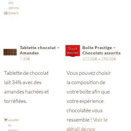
des
options
Détails
Tablette chocolat –
Boîte Prestige –
Stock
épuisé
Amandes
Chocolats assortis
7,50
€
122,00
€
–
250,00
€
Tablette de chocolat
Vous pouvez choisir
lait 34% avec des
la composition de
amandes hachées et
votre boîte afin que
torréfiées.
votre expérience
chocolatée vous
ressemble !
Voir le
Ajouter
au
détail de nos
panier