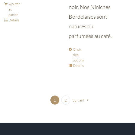
Ajouter
noir. Nos Niniches
au
panier
Bordelaises sont
Détails
natures ou
parfumées au café.
Choix
des
options
Détails
1
2
Suivant