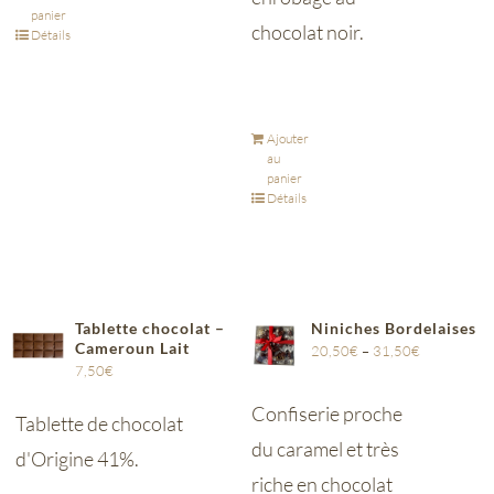
panier
chocolat noir.
Détails
Ajouter
au
panier
Détails
Tablette chocolat –
Niniches Bordelaises
Cameroun Lait
20,50
€
–
31,50
€
7,50
€
Confiserie proche
Tablette de chocolat
du caramel et très
d'Origine 41%.
riche en chocolat