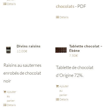
Détails
chocolats
- PDF
Détails
Divins raisins
Tablette chocolat –
Ébène
12,00
€
7,50
€
Raisins au sauternes
Tablette de chocolat
enrobés de chocolat
d'Origine 72%.
noir
Ajouter
au
Ajouter
panier
au
Détails
panier
Détails