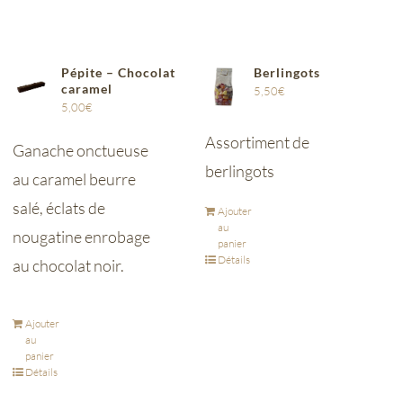
Pépite – Chocolat
Berlingots
caramel
5,50
€
5,00
€
Assortiment de
Ganache onctueuse
berlingots
au caramel beurre
salé, éclats de
Ajouter
au
nougatine enrobage
panier
Détails
au chocolat noir.
Ajouter
au
panier
Détails