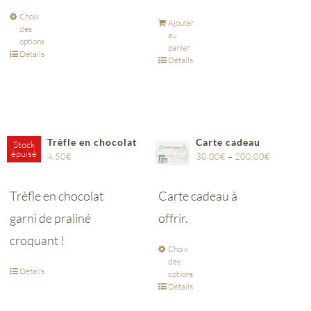
Choix
Ajouter
des
au
options
panier
Détails
Détails
Trèfle en chocolat
Carte cadeau
Stock
épuisé
4,50
€
30,00
€
–
200,00
€
Trèfle en chocolat
Carte cadeau à
garni de praliné
offrir.
croquant !
Choix
des
Détails
options
Détails