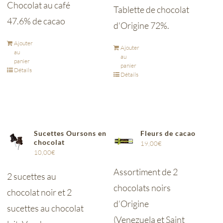
Chocolat au café
Tablette de chocolat
47.6% de cacao
d'Origine 72%.
Ajouter
Ajouter
au
au
panier
panier
Détails
Détails
Sucettes Oursons en
Fleurs de cacao
chocolat
19,00
€
10,00
€
Assortiment de 2
2 sucettes au
chocolats noirs
chocolat noir et 2
d’Origine
sucettes au chocolat
(Venezuela et Saint