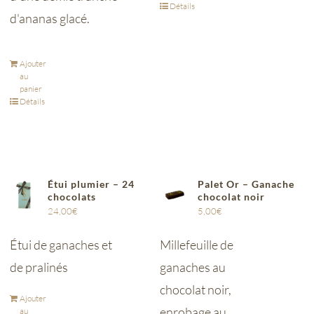
Détails
d'ananas glacé.
Ajouter
au
panier
Détails
Étui plumier – 24
Palet Or – Ganache
chocolats
chocolat noir
24,00
€
5,00
€
Étui de ganaches et
Millefeuille de
de pralinés
ganaches au
chocolat noir,
Ajouter
enrobage au
au