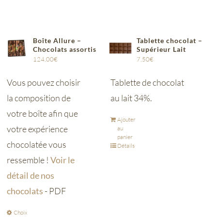
Boîte Allure –
Tablette chocolat –
Chocolats assortis
Supérieur Lait
124,00
€
7,50
€
Vous pouvez choisir
Tablette de chocolat
la composition de
au lait 34%.
votre boîte afin que
Ajouter
votre expérience
au
panier
chocolatée vous
Détails
ressemble !
Voir le
détail de nos
chocolats
- PDF
Choix