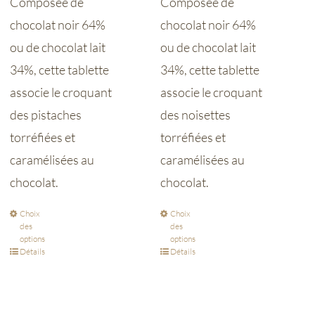
Composée de
Composée de
chocolat noir 64%
chocolat noir 64%
ou de chocolat lait
ou de chocolat lait
34%, cette tablette
34%, cette tablette
associe le croquant
associe le croquant
des pistaches
des noisettes
torréfiées et
torréfiées et
caramélisées au
caramélisées au
chocolat.
chocolat.
Choix
Choix
des
des
options
options
Détails
Détails