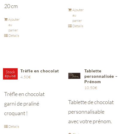
20 cm
Ajouter
au
Ajouter
panier
au
Détails
panier
Détails
Trèfle en chocolat
Tablette
Stock
épuisé
personnalisée –
4,50
€
Prénom
10,50
€
Trèfle en chocolat
Tablette de chocolat
garni de praliné
personnalisable
croquant !
avec votre prénom.
Détails