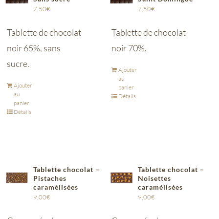
7,50
€
7,50
€
Tablette de chocolat
Tablette de chocolat
noir 65%, sans
noir 70%.
sucre.
Ajouter
au
Ajouter
panier
au
Détails
panier
Détails
Tablette chocolat –
Tablette chocolat –
Pistaches
Noisettes
caramélisées
caramélisées
9,00
€
9,00
€