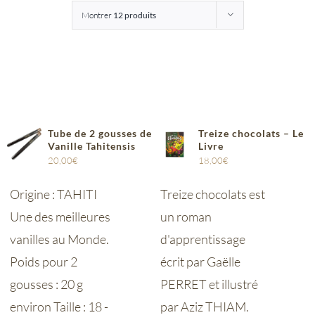
Montrer
12 produits
Entreprises
Saunion
Tube de 2 gousses de
Treize chocolats – Le
Vanille Tahitensis
Livre
20,00
€
18,00
€
Origine : TAHITI
Treize chocolats est
Une des meilleures
un roman
vanilles au Monde.
d'apprentissage
Poids pour 2
écrit par Gaëlle
gousses : 20 g
PERRET et illustré
environ Taille : 18 -
par Aziz THIAM.