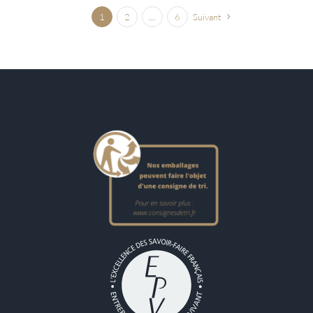
1
2
…
6
Suivant