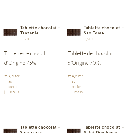
Tablette chocolat –
Tablette chocolat –
Tanzanie
Sao Tome
7,50
€
7,50
€
Tablette de chocolat
Tablette de chocolat
d'Origine 75%.
d'Origine 70%.
Ajouter
Ajouter
au
au
panier
panier
Détails
Détails
Tablette chocolat –
Tablette chocolat –
Sans sucre
Saint Domingue