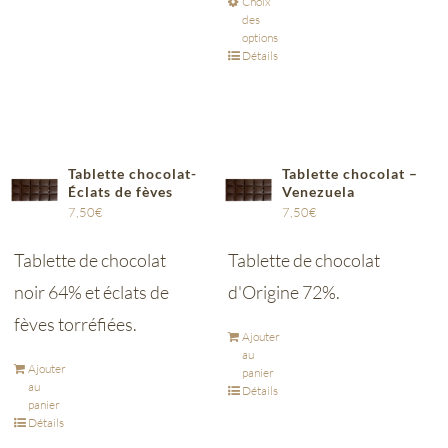
Choix
des
options
Détails
Tablette chocolat-
Tablette chocolat –
Éclats de fèves
Venezuela
7,50
€
7,50
€
Tablette de chocolat
Tablette de chocolat
noir 64% et éclats de
d'Origine 72%.
fèves torréfiées.
Ajouter
au
Ajouter
panier
au
Détails
panier
Détails