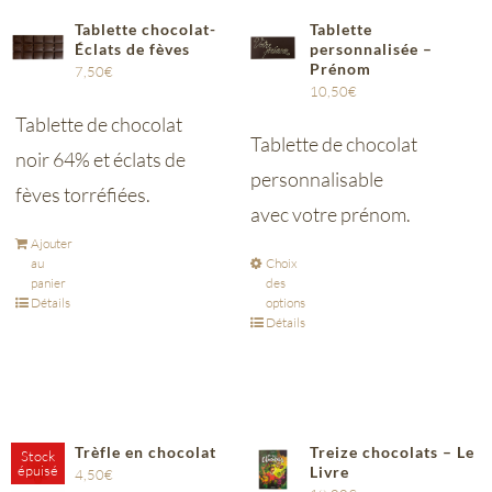
Tablette chocolat-
Tablette
Éclats de fèves
personnalisée –
Prénom
7,50
€
10,50
€
Tablette de chocolat
Tablette de chocolat
noir 64% et éclats de
personnalisable
fèves torréfiées.
avec votre prénom.
Ajouter
au
Choix
panier
des
Détails
options
Détails
Trèfle en chocolat
Treize chocolats – Le
Stock
épuisé
Livre
4,50
€