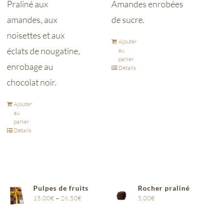
Praliné aux
Amandes enrobées
amandes, aux
de sucre.
noisettes et aux
Ajouter
éclats de nougatine,
au
panier
enrobage au
Détails
chocolat noir.
Ajouter
au
panier
Détails
Pulpes de fruits
Rocher praliné
15,00
€
–
28,50
€
5,00
€