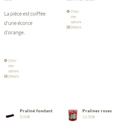
Choix
La pièce est coiffée
des
d'une écorce
options
Détails
d'orange.
Choix
des
options
Détails
Praliné fondant
Pralines roses
5,00
€
13,50
€