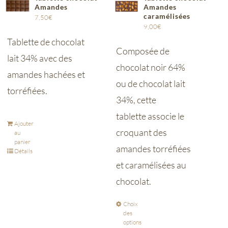
Amandes
Amandes
caramélisées
7,50
€
9,00
€
Tablette de chocolat
Composée de
lait 34% avec des
chocolat noir 64%
amandes hachées et
ou de chocolat lait
torréfiées.
34%, cette
tablette associe le
Ajouter
croquant des
au
panier
amandes torréfiées
Détails
et caramélisées au
chocolat.
Choix
des
options