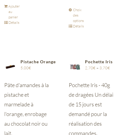
Ajouter
Choix
au
des
panier
options
Détails
Détails
Pistache Orange
Pochette Iris
5,00
€
2,70
€
–
3,70
€
Pâte d'amandes à la
Pochette Iris - 40g
pistache et
de dragées Un délai
marmelade à
de 15 jours est
l'orange, enrobage
demandé pour la
au chocolat noir ou
réalisation des
lait.
commandes.