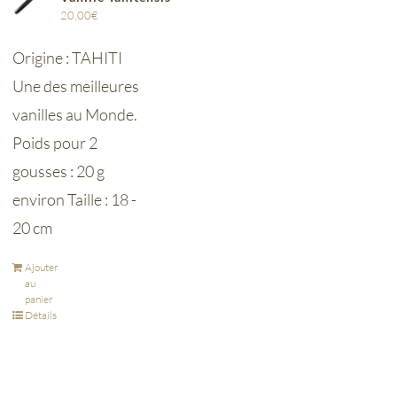
20,00
€
Origine : TAHITI
Une des meilleures
vanilles au Monde.
Poids pour 2
gousses : 20 g
environ Taille : 18 -
20 cm
Ajouter
au
panier
Détails