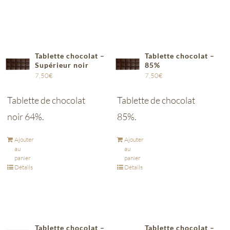
Tablette chocolat –
Tablette chocolat –
Supérieur noir
85%
7,50
€
7,50
€
Tablette de chocolat
Tablette de chocolat
noir 64%.
85%.
Ajouter
Ajouter
au
au
panier
panier
Détails
Détails
Tablette chocolat –
Tablette chocolat –