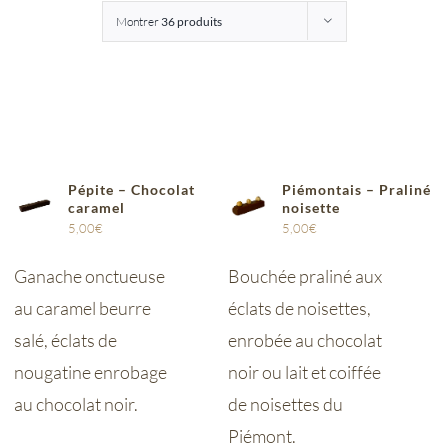
Montrer
36 produits
Entreprises
Saunion
Pépite – Chocolat
Piémontais – Praliné
caramel
noisette
5,00
€
5,00
€
Ganache onctueuse
Bouchée praliné aux
au caramel beurre
éclats de noisettes,
salé, éclats de
enrobée au chocolat
nougatine enrobage
noir ou lait et coiffée
au chocolat noir.
de noisettes du
Piémont.