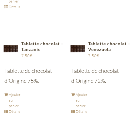
panier
Détails
Tablette chocolat –
Tablette chocolat –
Tanzanie
Venezuela
7,50
€
7,50
€
Tablette de chocolat
Tablette de chocolat
d'Origine 75%.
d'Origine 72%.
Ajouter
Ajouter
au
au
panier
panier
Détails
Détails