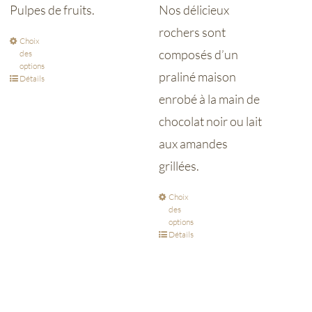
Pulpes de fruits.
Nos délicieux
rochers sont
Choix
composés d’un
des
options
praliné maison
Détails
enrobé à la main de
chocolat noir ou lait
aux amandes
grillées.
Choix
des
options
Détails