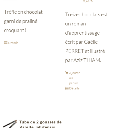
18,00
€
Trèfle en chocolat
Treize chocolats est
garni de praliné
un roman
croquant !
d'apprentissage
écrit par Gaëlle
Détails
PERRET et illustré
par Aziz THIAM.
Ajouter
au
panier
Détails
Tube de 2 gousses de
Vanille Tahitensis