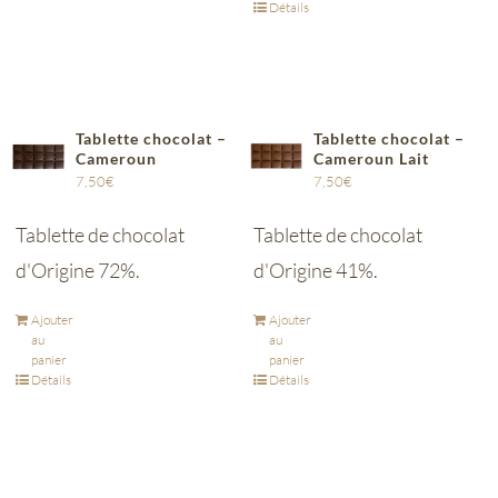
Détails
Tablette chocolat –
Tablette chocolat –
Cameroun
Cameroun Lait
7,50
€
7,50
€
Tablette de chocolat
Tablette de chocolat
d'Origine 72%.
d'Origine 41%.
Ajouter
Ajouter
au
au
panier
panier
Détails
Détails