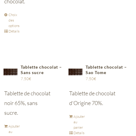
chocolat.
Choix
des
options
Détails
Tablette chocolat –
Tablette chocolat –
Sans sucre
Sao Tome
7,50
€
7,50
€
Tablette de chocolat
Tablette de chocolat
noir 65%, sans
d'Origine 70%.
sucre.
Ajouter
au
Ajouter
panier
au
Détails