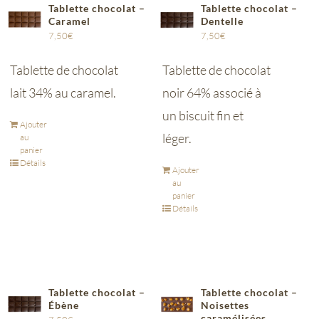
Tablette chocolat –
Tablette chocolat –
Caramel
Dentelle
7,50
€
7,50
€
Tablette de chocolat
Tablette de chocolat
lait 34% au caramel.
noir 64% associé à
un biscuit fin et
Ajouter
léger.
au
panier
Détails
Ajouter
au
panier
Détails
Tablette chocolat –
Tablette chocolat –
Ébène
Noisettes
caramélisées