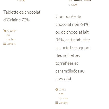
7,50
€
9,00
€
Tablette de chocolat
Composée de
d'Origine 72%.
chocolat noir 64%
Ajouter
ou de chocolat lait
au
34%, cette tablette
panier
Détails
associe le croquant
des noisettes
torréfiées et
caramélisées au
chocolat.
Choix
des
options
Détails