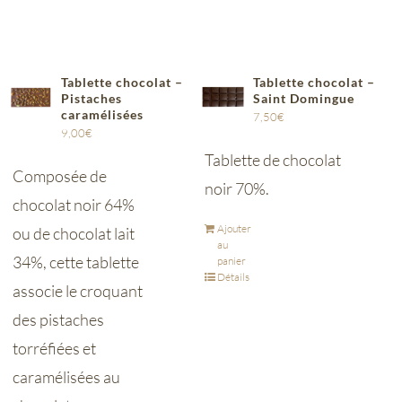
Tablette chocolat –
Tablette chocolat –
Pistaches
Saint Domingue
caramélisées
7,50
€
9,00
€
Tablette de chocolat
Composée de
noir 70%.
chocolat noir 64%
Ajouter
ou de chocolat lait
au
34%, cette tablette
panier
Détails
associe le croquant
des pistaches
torréfiées et
caramélisées au