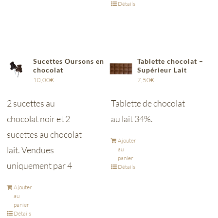
Détails
Sucettes Oursons en
Tablette chocolat –
chocolat
Supérieur Lait
10,00
€
7,50
€
2 sucettes au
Tablette de chocolat
chocolat noir et 2
au lait 34%.
sucettes au chocolat
Ajouter
lait. Vendues
au
panier
uniquement par 4
Détails
Ajouter
au
panier
Détails