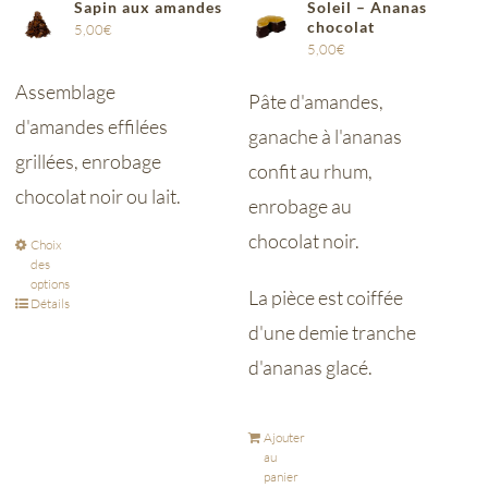
Sapin aux amandes
Soleil – Ananas
chocolat
5,00
€
5,00
€
Assemblage
Pâte d'amandes,
d'amandes effilées
ganache à l'ananas
grillées, enrobage
confit au rhum,
chocolat noir ou lait.
enrobage au
chocolat noir.
Choix
des
options
La pièce est coiffée
Détails
d'une demie tranche
d'ananas glacé.
Ajouter
au
panier