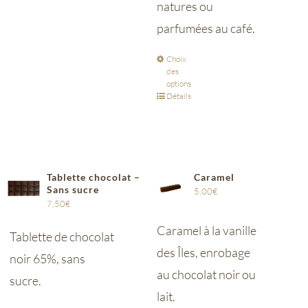
natures ou
parfumées au café.
Choix
des
options
Détails
Tablette chocolat –
Caramel
Sans sucre
5,00
€
7,50
€
Caramel à la vanille
Tablette de chocolat
des Îles, enrobage
noir 65%, sans
au chocolat noir ou
sucre.
lait.