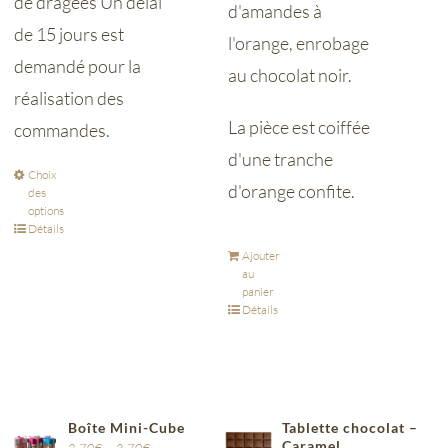
de dragées Un délai
d'amandes à
de 15 jours est
l'orange, enrobage
demandé pour la
au chocolat noir.
réalisation des
La pièce est coiffée
commandes.
d'une tranche
Choix
d'orange confite.
des
options
Détails
Ajouter
au
panier
Détails
Boîte Mini-Cube
Tablette chocolat –
Caramel