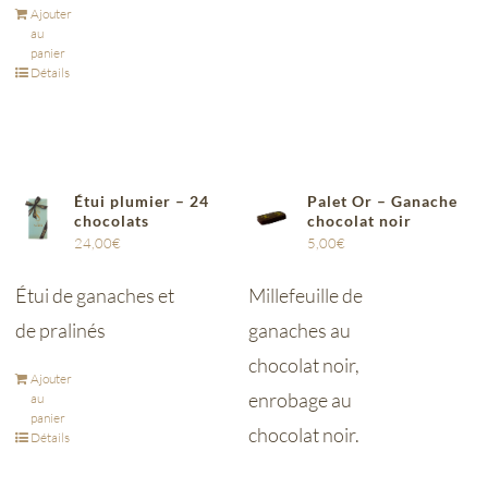
Ajouter
au
panier
Détails
Étui plumier – 24
Palet Or – Ganache
chocolats
chocolat noir
24,00
€
5,00
€
Étui de ganaches et
Millefeuille de
de pralinés
ganaches au
chocolat noir,
Ajouter
enrobage au
au
panier
chocolat noir.
Détails