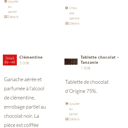
Ajouter
au
Choix
panier
des
Détails
options
Détails
Clémentine
Tablette chocolat –
Stock
épuisé
Tanzanie
5,00
€
7,50
€
Ganache aérée et
Tablette de chocolat
parfumée à l'alcool
d'Origine 75%.
de clémentine,
Ajouter
enrobage partiel au
au
panier
chocolat noir.
La
Détails
pièce est coiffée