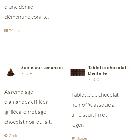
d'une demie
clémentine confite.
Détails
Sapin aux amandes
Tablette chocolat –
Dentelle
5,00
€
7,50
€
Assemblage
Tablette de chocolat
d'amandes effilées
noir 64% associé à
grillées, enrobage
un biscuit fin et
chocolat noir ou lait.
léger.
Choix
Ajouter