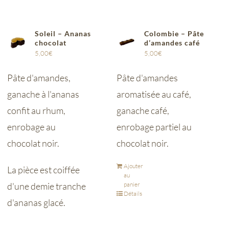
Soleil – Ananas
Colombie – Pâte
chocolat
d’amandes café
5,00
€
5,00
€
Pâte d'amandes,
Pâte d'amandes
ganache à l'ananas
aromatisée au café,
confit au rhum,
ganache café,
enrobage au
enrobage partiel au
chocolat noir.
chocolat noir.
Ajouter
La pièce est coiffée
au
d'une demie tranche
panier
Détails
d'ananas glacé.