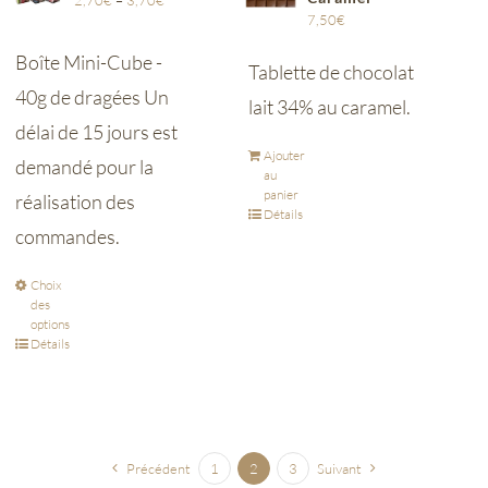
2,70
€
–
3,70
€
7,50
€
Boîte Mini-Cube -
Tablette de chocolat
40g de dragées Un
lait 34% au caramel.
délai de 15 jours est
Ajouter
demandé pour la
au
panier
réalisation des
Détails
commandes.
Choix
des
options
Détails
Précédent
1
2
3
Suivant