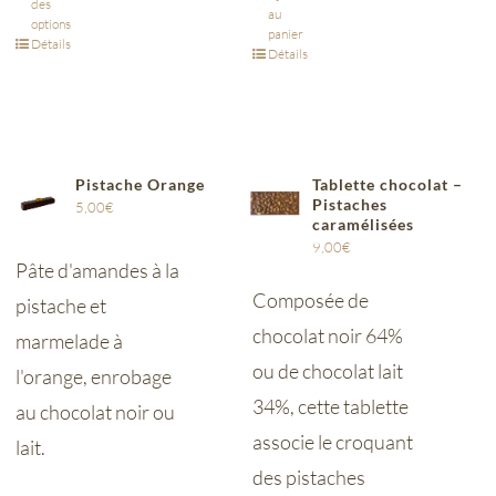
des
au
options
panier
Détails
Détails
Pistache Orange
Tablette chocolat –
Pistaches
5,00
€
caramélisées
9,00
€
Pâte d'amandes à la
Composée de
pistache et
chocolat noir 64%
marmelade à
ou de chocolat lait
l'orange, enrobage
34%, cette tablette
au chocolat noir ou
associe le croquant
lait.
des pistaches