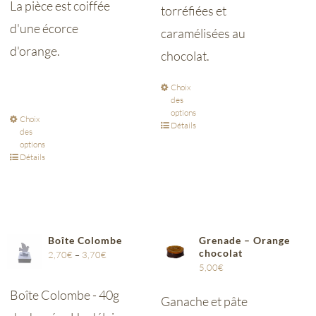
La pièce est coiffée
torréfiées et
d'une écorce
caramélisées au
d'orange.
chocolat.
Choix
des
options
Choix
Détails
des
options
Détails
Boîte Colombe
Grenade – Orange
chocolat
2,70
€
–
3,70
€
5,00
€
Boîte Colombe - 40g
Ganache et pâte