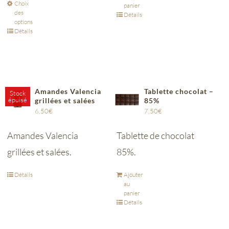
Choix
panier
des
Détails
options
Détails
Amandes Valencia
Tablette chocolat –
Stock
épuisé
grillées et salées
85%
6,50
€
7,50
€
Amandes Valencia
Tablette de chocolat
grillées et salées.
85%.
Détails
Ajouter
au
panier
Détails