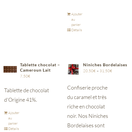
Ajouter
au
panier
Détails
Tablette chocolat –
Niniches Bordelaises
Cameroun Lait
20,50
€
–
31,50
€
7,50
€
Confiserie proche
Tablette de chocolat
du caramel et très
d'Origine 41%.
riche en chocolat
Ajouter
noir. Nos Niniches
au
panier
Bordelaises sont
Détails