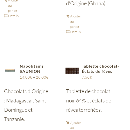
Ajouter
d’Origine (Ghana)
au
panier
Détails
Ajouter
au
panier
Détails
Napolitains
Tablette chocolat-
SAUNION
Éclats de fèves
14,00
€
–
20,00
€
7,50
€
Chocolats d'Origine
Tablette de chocolat
: Madagascar, Saint-
noir 64% et éclats de
Domingue et
fèves torréfiées.
Tanzanie.
Ajouter
au