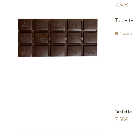
7,50
€
Tablett
Ajouter a
Tablette
7,50
€