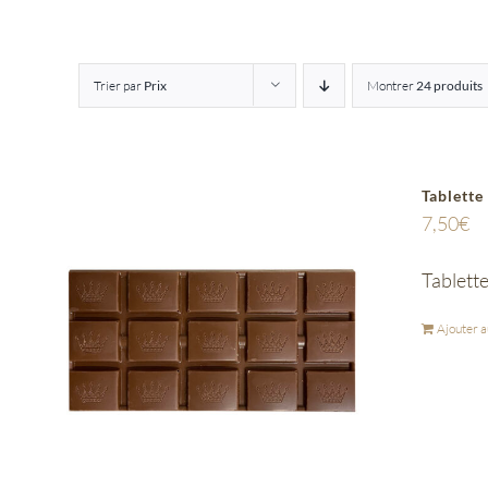
Trier par
Prix
Montrer
24 produits
Tablette
7,50
€
Tablette
Ajouter a