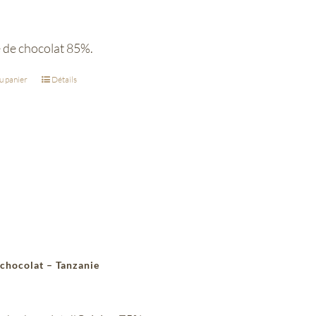
e de chocolat 85%.
u panier
Détails
 chocolat – Tanzanie