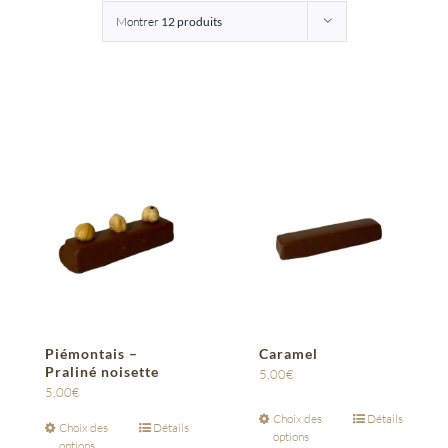
Montrer
12 produits
Entreprises
Saunion
Piémontais –
Caramel
Praliné noisette
5,00
€
5,00
€
Choix des
Détails
Choix des
Détails
options
options