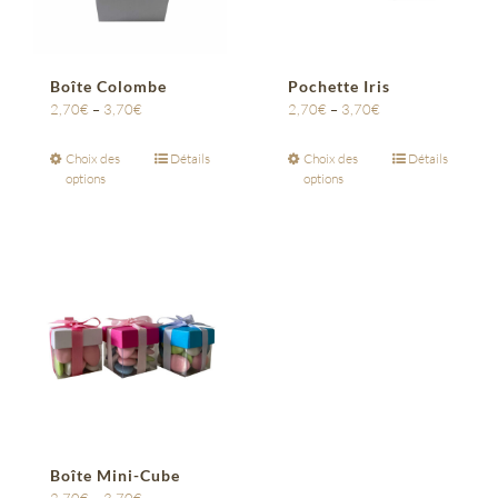
Boîte Colombe
Pochette Iris
2,70
€
–
3,70
€
2,70
€
–
3,70
€
Choix des
Détails
Choix des
Détails
options
options
Boîte Mini-Cube