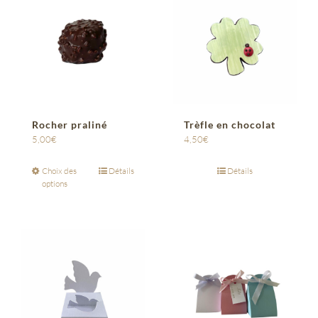
Rocher praliné
Trèfle en chocolat
5,00
€
4,50
€
Choix des
Détails
Détails
options