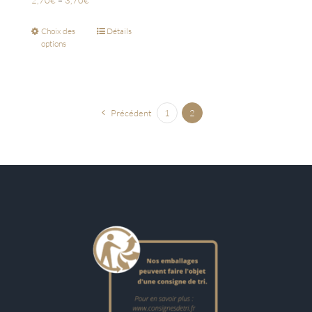
2,70
€
–
3,70
€
Choix des
Détails
options
Précédent
1
2