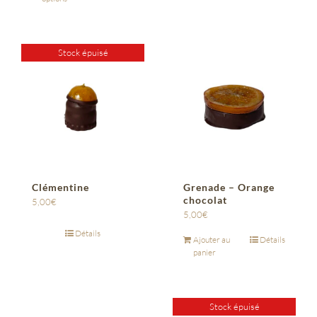
Stock épuisé
Clémentine
Grenade – Orange
chocolat
5,00
€
5,00
€
Détails
Ajouter au
Détails
panier
Stock épuisé