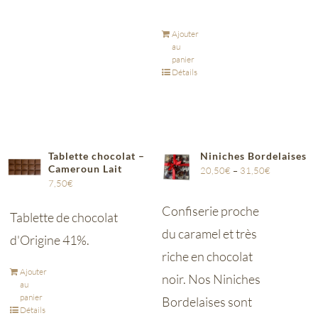
Ajouter
au
panier
Détails
Tablette chocolat –
Niniches Bordelaises
Cameroun Lait
20,50
€
–
31,50
€
7,50
€
Confiserie proche
Tablette de chocolat
du caramel et très
d'Origine 41%.
riche en chocolat
Ajouter
noir. Nos Niniches
au
panier
Bordelaises sont
Détails