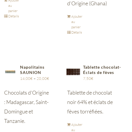
Ajouter
d’Origine (Ghana)
au
panier
Détails
Ajouter
au
panier
Détails
Napolitains
Tablette chocolat-
SAUNION
Éclats de fèves
14,00
€
–
20,00
€
7,50
€
Chocolats d'Origine
Tablette de chocolat
: Madagascar, Saint-
noir 64% et éclats de
Domingue et
fèves torréfiées.
Tanzanie.
Ajouter
au