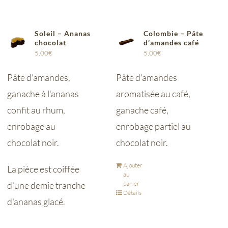
Soleil – Ananas
Colombie – Pâte
chocolat
d’amandes café
5,00
€
5,00
€
Pâte d'amandes,
Pâte d'amandes
ganache à l'ananas
aromatisée au café,
confit au rhum,
ganache café,
enrobage au
enrobage partiel au
chocolat noir.
chocolat noir.
Ajouter
La pièce est coiffée
au
d'une demie tranche
panier
Détails
d'ananas glacé.