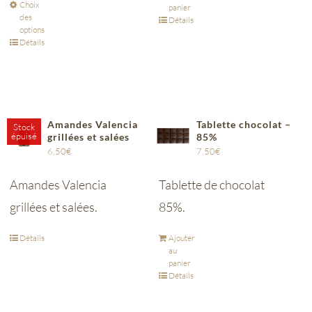
Choix
panier
des
Détails
options
Détails
Amandes Valencia
Tablette chocolat –
Stock
épuisé
grillées et salées
85%
6,50
€
7,50
€
Amandes Valencia
Tablette de chocolat
grillées et salées.
85%.
Détails
Ajouter
au
panier
Détails