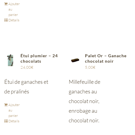
Ajouter
au
panier
Détails
Étui plumier – 24
Palet Or – Ganache
chocolats
chocolat noir
24,00
€
5,00
€
Étui de ganaches et
Millefeuille de
de pralinés
ganaches au
chocolat noir,
Ajouter
enrobage au
au
panier
chocolat noir.
Détails