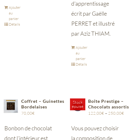
d'apprentissage
Ajouter
écrit par Gaëlle
au
panier
PERRET et illustré
Détails
par Aziz THIAM.
Ajouter
au
panier
Détails
Coffret – Guinettes
Boîte Prestige –
Stock
épuisé
Bordelaises
Chocolats assortis
70,00
€
122,00
€
–
250,00
€
Bonbon de chocolat
Vous pouvez choisir
dont l’intérieur est
la composition de