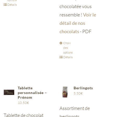
Détails
chocolatée vous
ressemble !
Voir le
détail de nos
chocolats
- PDF
Choix
des
options
Détails
Tablette
Berlingots
personnalisée –
5,50
€
Prénom
10,50
€
Assortiment de
Tablette de chocolat
berlingots