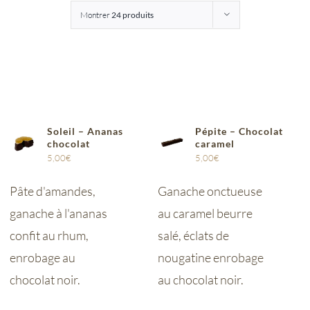
Montrer
24 produits
Entreprises
Saunion
Soleil – Ananas
Pépite – Chocolat
chocolat
caramel
5,00
€
5,00
€
Pâte d'amandes,
Ganache onctueuse
ganache à l'ananas
au caramel beurre
confit au rhum,
salé, éclats de
enrobage au
nougatine enrobage
chocolat noir.
au chocolat noir.