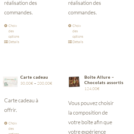
réalisation des
réalisation des
commandes.
commandes.
Choix
Choix
des
des
options
options
Détails
Détails
Carte cadeau
Boîte Allure –
Chocolats assortis
30,00
€
–
200,00
€
124,00
€
Carte cadeau à
Vous pouvez choisir
offrir.
la composition de
votre boîte afin que
Choix
des
votre expérience
options