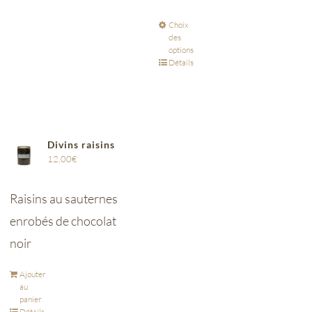
Choix
des
options
Détails
Divins raisins
12,00
€
Raisins au sauternes
enrobés de chocolat
noir
Ajouter
au
panier
Détails