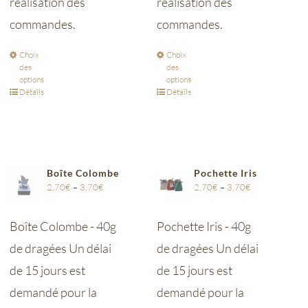
réalisation des
réalisation des
commandes.
commandes.
Choix
Choix
des
des
options
options
Détails
Détails
Boîte Colombe
Pochette Iris
2,70
€
–
3,70
€
2,70
€
–
3,70
€
Boîte Colombe - 40g
Pochette Iris - 40g
de dragées Un délai
de dragées Un délai
de 15 jours est
de 15 jours est
demandé pour la
demandé pour la