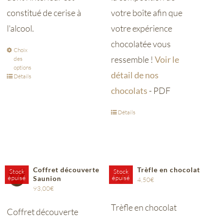
constitué de cerise à
votre boîte afin que
l'alcool.
votre expérience
chocolatée vous
Choix
ressemble !
Voir le
des
options
détail de nos
Détails
chocolats
- PDF
Détails
Coffret découverte
Trèfle en chocolat
Stock
Stock
épuisé
épuisé
Saunion
4,50
€
93,00
€
Trèfle en chocolat
Coffret découverte