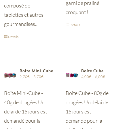
garni de praliné
composé de
croquant !
tablettes et autres
gourmandises...
Détails
Détails
Boîte Mini-Cube
Boîte Cube
2,70
€
–
3,70
€
4,00
€
–
6,00
€
Boîte Mini-Cube -
Boîte Cube - 80g de
40g de dragées Un
dragées Un délai de
délai de 15 jours est
15 jours est
demandé pour la
demandé pour la