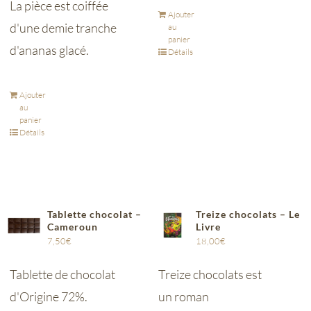
La pièce est coiffée
Ajouter
d'une demie tranche
au
panier
d'ananas glacé.
Détails
Ajouter
au
panier
Détails
Tablette chocolat –
Treize chocolats – Le
Cameroun
Livre
7,50
€
18,00
€
Tablette de chocolat
Treize chocolats est
d'Origine 72%.
un roman