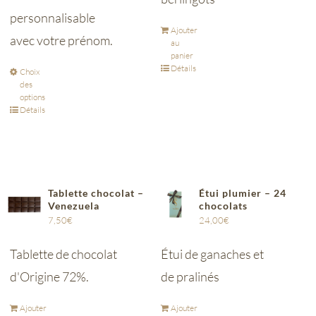
personnalisable
Ajouter
avec votre prénom.
au
panier
Détails
Choix
des
options
Détails
Tablette chocolat –
Étui plumier – 24
Venezuela
chocolats
7,50
€
24,00
€
Tablette de chocolat
Étui de ganaches et
d'Origine 72%.
de pralinés
Ajouter
Ajouter