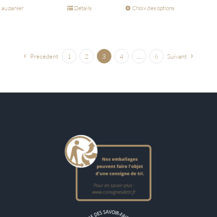
 au panier
Détails
Choix des options
Précédent
1
2
3
4
…
6
Suivant