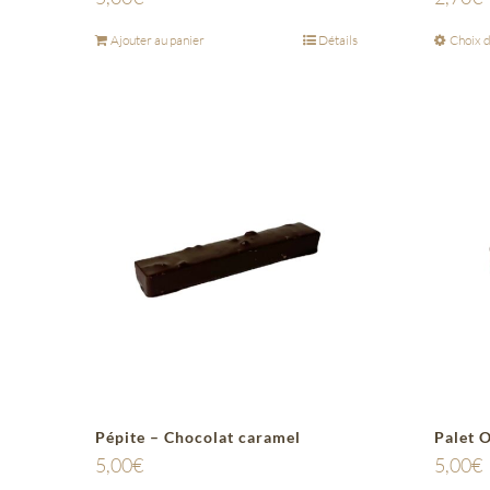
Ajouter au panier
Détails
Choix d
Pépite – Chocolat caramel
Palet 
5,00
€
5,00
€