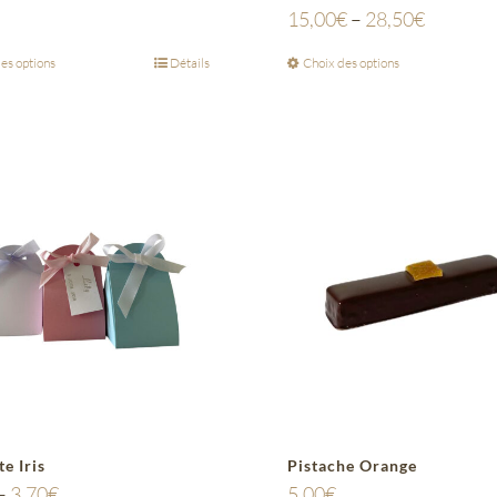
15,00
€
–
28,50
€
es options
Détails
Choix des options
e Iris
Pistache Orange
–
3,70
€
5,00
€