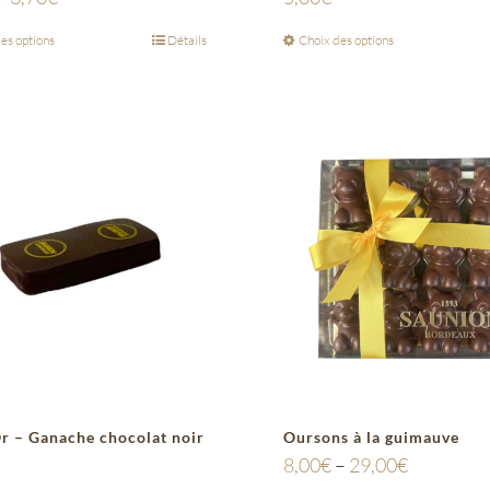
es options
Détails
Choix des options
Or – Ganache chocolat noir
Oursons à la guimauve
8,00
€
–
29,00
€