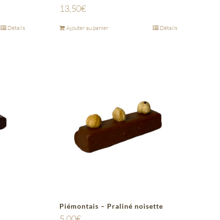
13,50
€
Détails
Ajouter au panier
Détails
Piémontais – Praliné noisette
5,00
€