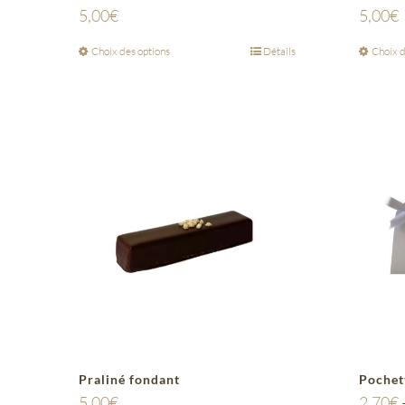
5,00
€
5,00
€
Choix des options
Détails
Choix d
Praliné fondant
Pochett
5,00
€
2,70
€