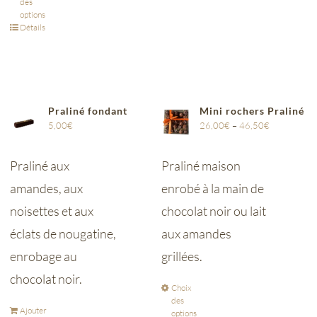
des
options
Détails
Praliné fondant
Mini rochers Praliné
5,00
€
26,00
€
–
46,50
€
Praliné aux
Praliné maison
amandes, aux
enrobé à la main de
noisettes et aux
chocolat noir ou lait
éclats de nougatine,
aux amandes
enrobage au
grillées.
chocolat noir.
Choix
des
Ajouter
options