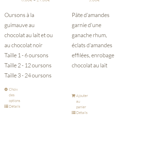
Oursons à la
Pâte d'amandes
guimauve au
garnie d'une
chocolat au lait et ou
ganache rhum,
au chocolat noir
éclats d'amandes
Taille 1 - 6 oursons
effilées, enrobage
Taille 2 - 12 oursons
chocolat au lait
Taille 3 - 24 oursons
Choix
des
Ajouter
options
au
Détails
panier
Détails