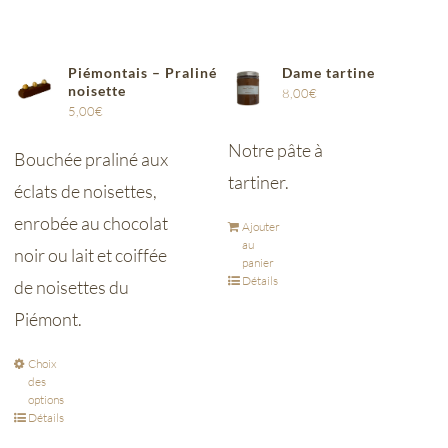
Piémontais – Praliné
Dame tartine
noisette
8,00
€
5,00
€
Notre pâte à
Bouchée praliné aux
tartiner.
éclats de noisettes,
enrobée au chocolat
Ajouter
au
noir ou lait et coiffée
panier
Détails
de noisettes du
Piémont.
Choix
des
options
Détails