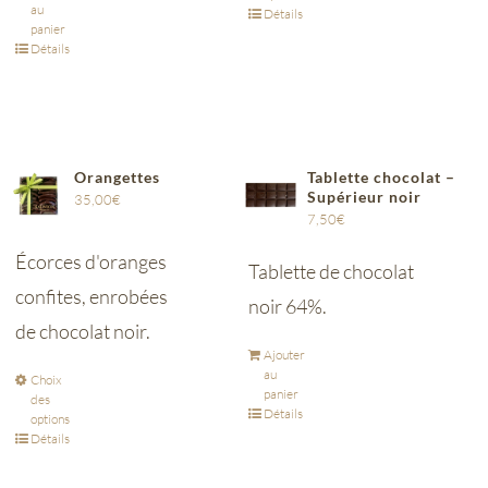
au
Détails
panier
Détails
Orangettes
Tablette chocolat –
Supérieur noir
35,00
€
7,50
€
Écorces d'oranges
Tablette de chocolat
confites, enrobées
noir 64%.
de chocolat noir.
Ajouter
au
Choix
panier
des
Détails
options
Détails