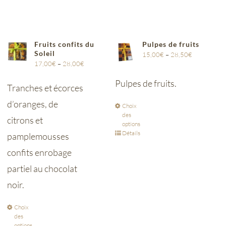
Fruits confits du
Pulpes de fruits
Soleil
15,00
€
–
28,50
€
17,00
€
–
28,00
€
Pulpes de fruits.
Tranches et écorces
d’oranges, de
Choix
des
citrons et
options
Détails
pamplemousses
confits enrobage
partiel au chocolat
noir.
Choix
des
options