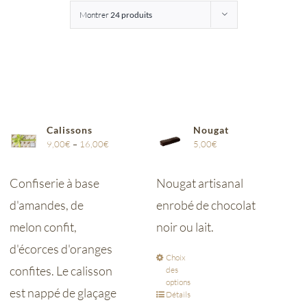
Montrer
24 produits
Entreprises
Saunion
Calissons
Nougat
9,00
€
–
16,00
€
5,00
€
Confiserie à base
Nougat artisanal
d'amandes, de
enrobé de chocolat
melon confit,
noir ou lait.
d'écorces d'oranges
Choix
confites. Le calisson
des
options
est nappé de glaçage
Détails