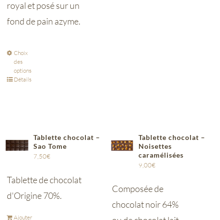
royal et posé sur un
fond de pain azyme.
Choix
des
options
Détails
Tablette chocolat –
Tablette chocolat –
Sao Tome
Noisettes
caramélisées
7,50
€
9,00
€
Tablette de chocolat
Composée de
d'Origine 70%.
chocolat noir 64%
Ajouter