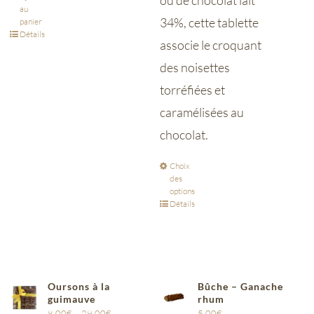
ou de chocolat lait
au
34%, cette tablette
panier
Détails
associe le croquant
des noisettes
torréfiées et
caramélisées au
chocolat.
Choix
des
options
Détails
Oursons à la
Bûche – Ganache
guimauve
rhum
8,00
€
–
29,00
€
5,00
€