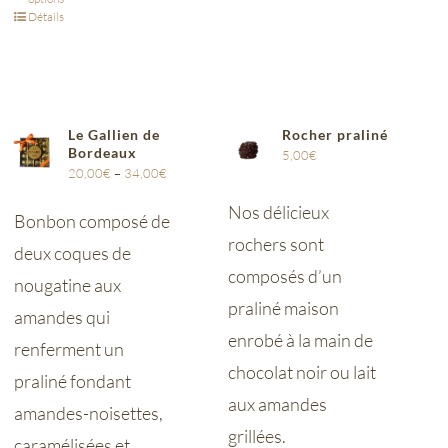
Détails
Le Gallien de
Rocher praliné
Bordeaux
5,00
€
20,00
€
–
34,00
€
Nos délicieux
Bonbon composé de
rochers sont
deux coques de
composés d’un
nougatine aux
praliné maison
amandes qui
enrobé à la main de
renferment un
chocolat noir ou lait
praliné fondant
aux amandes
amandes-noisettes,
grillées.
caramélisées et