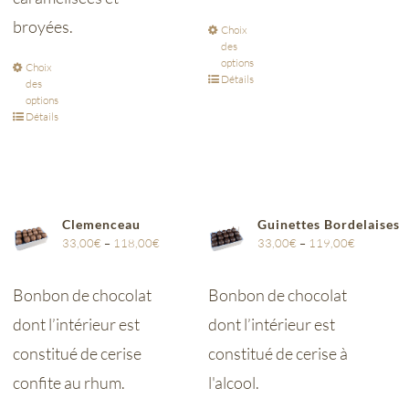
broyées.
Choix
des
options
Choix
Détails
des
options
Détails
Clemenceau
Guinettes Bordelaises
33,00
€
–
118,00
€
33,00
€
–
119,00
€
Bonbon de chocolat
Bonbon de chocolat
dont l’intérieur est
dont l’intérieur est
constitué de cerise
constitué de cerise à
confite au rhum.
l'alcool.