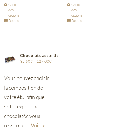
Choix
Choix
des
des
options
options
Détails
Détails
Chocolats assortis
32,50
€
–
129,00
€
Vous pouvez choisir
la composition de
votre étui afin que
votre expérience
chocolatée vous
ressemble !
Voir le