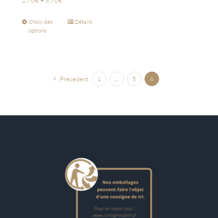
2,70
€
–
3,70
€
Choix des
Détails
options
Précédent
1
…
5
6