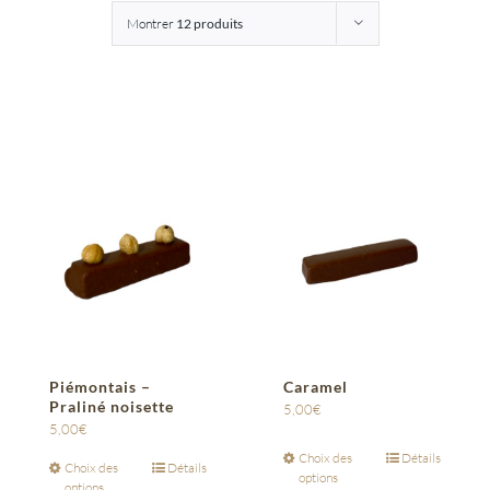
Montrer
12 produits
Entreprises
Saunion
Piémontais –
Caramel
Praliné noisette
5,00
€
5,00
€
Choix des
Détails
Choix des
Détails
options
options