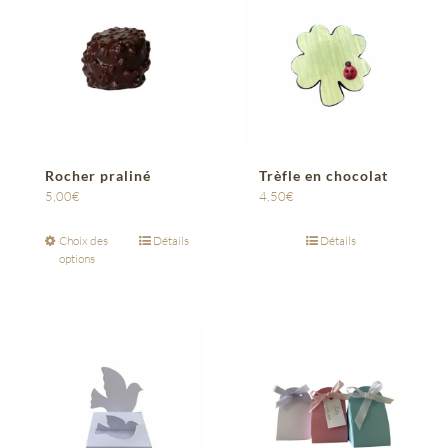
Rocher praliné
Trèfle en chocolat
5,00
€
4,50
€
Choix des
Détails
Détails
options