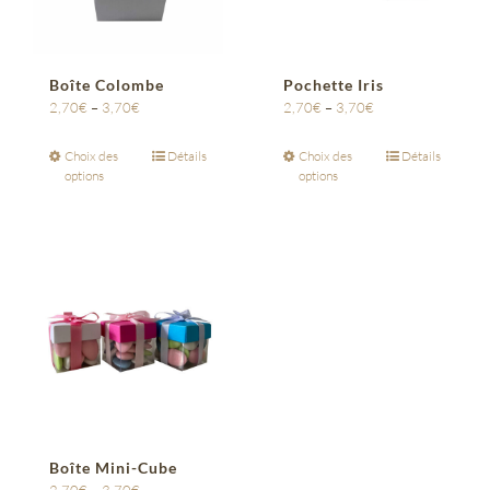
Boîte Colombe
Pochette Iris
2,70
€
–
3,70
€
2,70
€
–
3,70
€
Choix des
Détails
Choix des
Détails
options
options
Boîte Mini-Cube