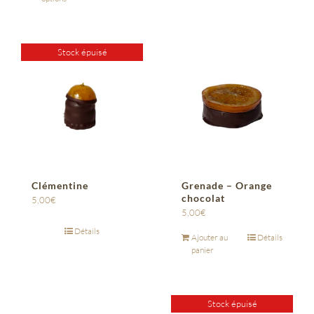
Stock épuisé
Clémentine
Grenade – Orange
chocolat
5,00
€
5,00
€
Détails
Ajouter au
Détails
panier
Stock épuisé