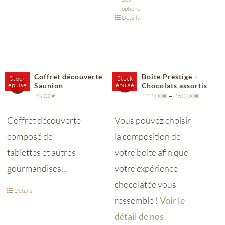
options
Détails
Coffret découverte
Boîte Prestige –
Stock
Stock
épuisé
épuisé
Saunion
Chocolats assortis
93,00
€
122,00
€
–
250,00
€
Coffret découverte
Vous pouvez choisir
composé de
la composition de
tablettes et autres
votre boîte afin que
gourmandises...
votre expérience
chocolatée vous
Détails
ressemble !
Voir le
détail de nos