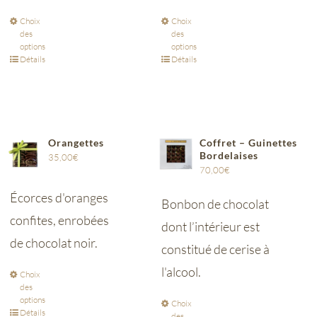
Choix
Choix
des
des
options
options
Détails
Détails
Orangettes
Coffret – Guinettes
Bordelaises
35,00
€
70,00
€
Écorces d'oranges
Bonbon de chocolat
confites, enrobées
dont l’intérieur est
de chocolat noir.
constitué de cerise à
l'alcool.
Choix
des
options
Choix
Détails
des