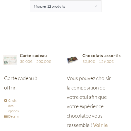
Montrer
12 produits
Entreprises
Saunion
Carte cadeau
Chocolats assortis
30,00
€
–
200,00
€
32,50
€
–
129,00
€
Carte cadeau à
Vous pouvez choisir
offrir.
la composition de
votre étui afin que
Choix
votre expérience
des
options
chocolatée vous
Détails
ressemble !
Voir le