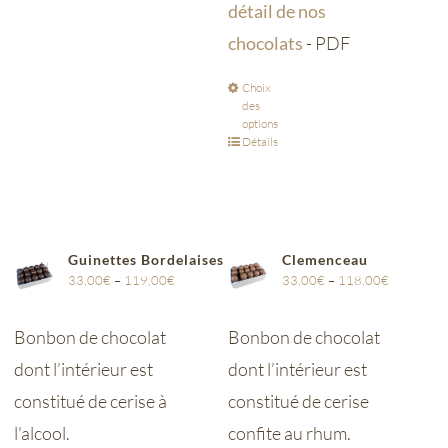
détail de nos
chocolats
- PDF
Choix
des
options
Détails
Guinettes Bordelaises
Clemenceau
33,00
€
–
119,00
€
33,00
€
–
118,00
€
Bonbon de chocolat
Bonbon de chocolat
dont l’intérieur est
dont l’intérieur est
constitué de cerise à
constitué de cerise
l'alcool.
confite au rhum.