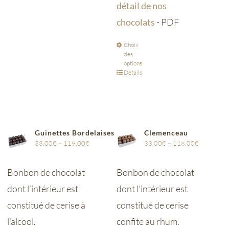
détail de nos
chocolats
- PDF
Choix
des
options
Détails
Guinettes Bordelaises
Clemenceau
33,00
€
–
119,00
€
33,00
€
–
118,00
€
Bonbon de chocolat
Bonbon de chocolat
dont l’intérieur est
dont l’intérieur est
constitué de cerise à
constitué de cerise
l'alcool.
confite au rhum.