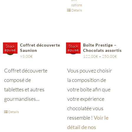
options
Détails
Coffret découverte
Boîte Prestige –
Stock
Stock
épuisé
épuisé
Saunion
Chocolats assortis
93,00
€
122,00
€
–
250,00
€
Coffret découverte
Vous pouvez choisir
composé de
la composition de
tablettes et autres
votre boîte afin que
gourmandises...
votre expérience
chocolatée vous
Détails
ressemble !
Voir le
détail de nos