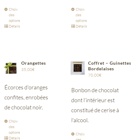
Choix
Choix
des
des
options
options
Détails
Détails
Orangettes
Coffret – Guinettes
Bordelaises
35,00
€
70,00
€
Écorces d'oranges
Bonbon de chocolat
confites, enrobées
dont l’intérieur est
de chocolat noir.
constitué de cerise à
l'alcool.
Choix
des
options
Choix
Détails
des