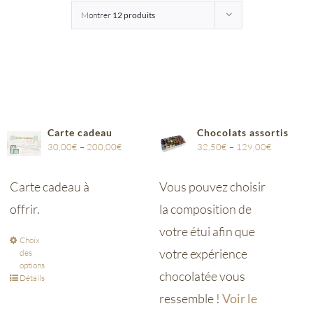
Montrer
12 produits
Entreprises
Saunion
Carte cadeau
Chocolats assortis
30,00
€
–
200,00
€
32,50
€
–
129,00
€
Carte cadeau à
Vous pouvez choisir
offrir.
la composition de
votre étui afin que
Choix
votre expérience
des
options
chocolatée vous
Détails
ressemble !
Voir le