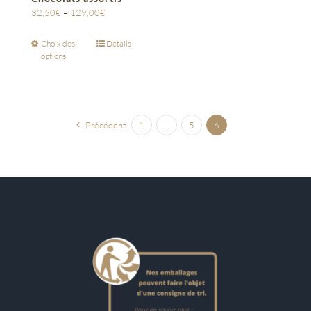
32,50
€
–
129,00
€
Choix des
Détails
options
Précédent
1
…
5
6