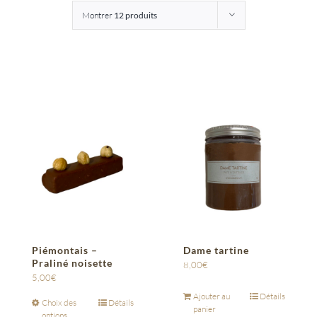
Montrer
12 produits
Entreprises
Saunion
Piémontais –
Dame tartine
Praliné noisette
8,00
€
5,00
€
Ajouter au
Détails
Choix des
Détails
panier
options