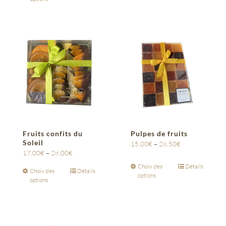
Fruits confits du
Pulpes de fruits
Soleil
15,00
€
–
28,50
€
17,00
€
–
28,00
€
Choix des
Détails
Choix des
Détails
options
options