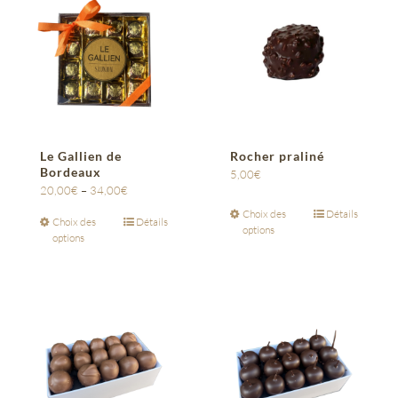
Le Gallien de
Rocher praliné
Bordeaux
5,00
€
20,00
€
–
34,00
€
Choix des
Détails
Choix des
Détails
options
options