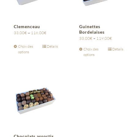
Clemenceau
Guinettes
Bordelaises
33,00
€
–
118,00
€
33,00
€
–
119,00
€
Choix des
Détails
Choix des
Détails
options
options
Chocolats assortis