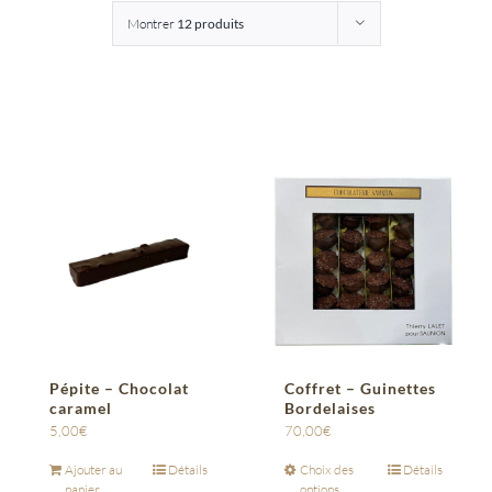
Montrer
12 produits
Entreprises
Saunion
Pépite – Chocolat
Coffret – Guinettes
caramel
Bordelaises
5,00
€
70,00
€
Ajouter au
Détails
Choix des
Détails
panier
options