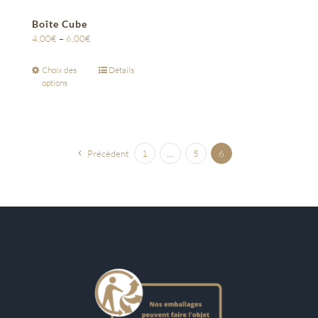
Boîte Cube
4,00
€
–
6,00
€
Choix des
Détails
options
Précédent
1
…
5
6