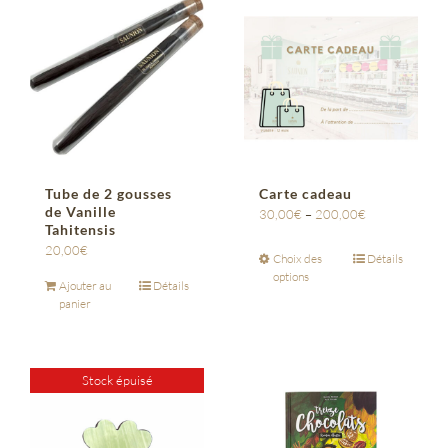
Tube de 2 gousses
Carte cadeau
de Vanille
30,00
€
–
200,00
€
Tahitensis
20,00
€
Choix des
Détails
options
Ajouter au
Détails
panier
Stock épuisé