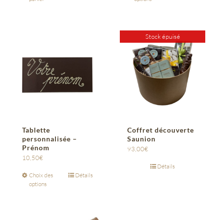
Stock épuisé
Tablette
Coffret découverte
personnalisée –
Saunion
Prénom
93,00
€
10,50
€
Détails
Choix des
Détails
options