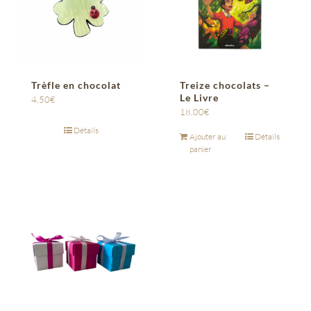
Trèfle en chocolat
Treize chocolats –
Le Livre
4,50
€
18,00
€
Détails
Ajouter au
Détails
panier