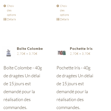
Choix
Choix
des
des
options
options
Détails
Détails
Boîte Colombe
Pochette Iris
2,70
€
–
3,70
€
2,70
€
–
3,70
€
Boîte Colombe - 40g
Pochette Iris - 40g
de dragées Un délai
de dragées Un délai
de 15 jours est
de 15 jours est
demandé pour la
demandé pour la
réalisation des
réalisation des
commandes.
commandes.