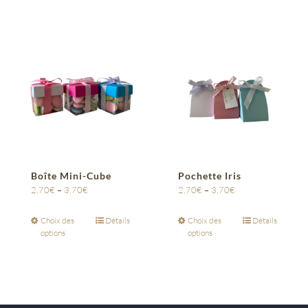
Boîte Mini-Cube
Pochette Iris
2,70
€
–
3,70
€
2,70
€
–
3,70
€
Choix des
Détails
Choix des
Détails
options
options