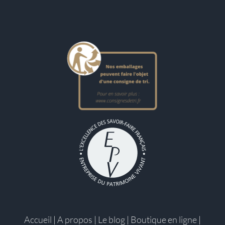
Accueil
|
A propos
|
Le blog
|
Boutique en ligne
|