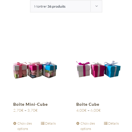
Montrer
36 produits
Entreprises
Saunion
Boîte Mini-Cube
Boîte Cube
2,70
€
–
3,70
€
4,00
€
–
6,00
€
Choix des
Détails
Choix des
Détails
options
options