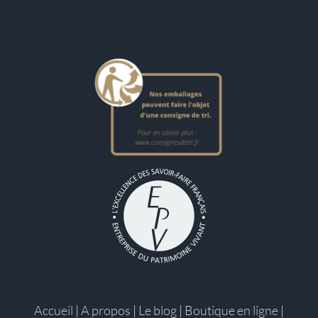
Accueil
|
A propos
|
Le blog
|
Boutique en ligne
|