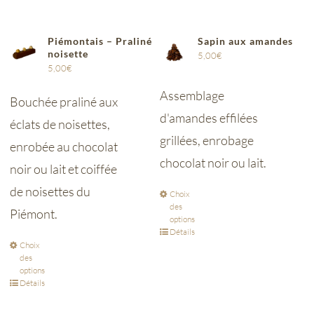
Piémontais – Praliné
Sapin aux amandes
noisette
5,00
€
5,00
€
Assemblage
Bouchée praliné aux
d'amandes effilées
éclats de noisettes,
grillées, enrobage
enrobée au chocolat
chocolat noir ou lait.
noir ou lait et coiffée
de noisettes du
Choix
des
Piémont.
options
Détails
Choix
des
options
Détails