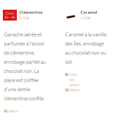
Clémentine
Caramel
Stock
épuisé
5,00
€
5,00
€
Ganache aérée et
Caramel à la vanille
parfumée à l'alcool
des Îles, enrobage
de clémentine,
au chocolat noir ou
enrobage partiel au
lait.
chocolat noir.
La
Choix
pièce est coiffée
des
options
d'une demie
Détails
clémentine confite.
Détails