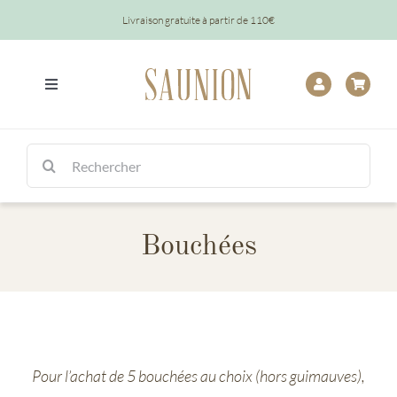
Passer
Livraison gratuite à partir de 110€
au
contenu
Toggle
Navigation
Tout
Rechercher:
Chocolats
Bouchées
Tablettes
Épicerie
Baptêmes
Pour l’achat de 5 bouchées au choix (hors guimauves),