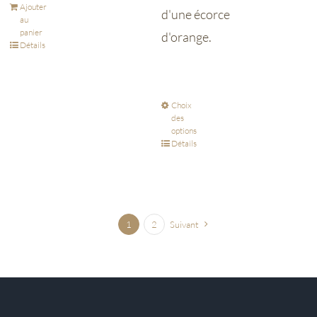
Ajouter
d'une écorce
au
panier
d'orange.
Détails
Choix
des
options
Détails
1
2
Suivant