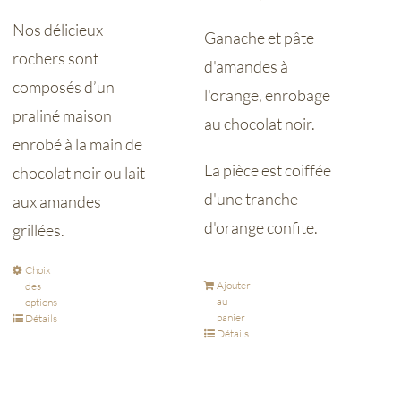
Nos délicieux
Ganache et pâte
rochers sont
d'amandes à
composés d’un
l'orange, enrobage
praliné maison
au chocolat noir.
enrobé à la main de
La pièce est coiffée
chocolat noir ou lait
d'une tranche
aux amandes
d'orange confite.
grillées.
Choix
Ajouter
des
au
options
panier
Détails
Détails