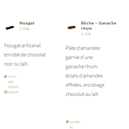
Nougat
Bûche – Ganache
rhum
5,00
€
5,00
€
Nougat artisanal
Pâte d'amandes
enrobé de chocolat
garnie d'une
noir ou lait.
ganache rhum,
éclats d'amandes
Choix
des
effilées, enrobage
options
Détails
chocolat au lait
Ajouter
au