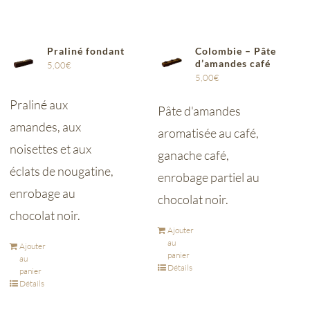
Praliné fondant
Colombie – Pâte
d’amandes café
5,00
€
5,00
€
Praliné aux
Pâte d'amandes
amandes, aux
aromatisée au café,
noisettes et aux
ganache café,
éclats de nougatine,
enrobage partiel au
enrobage au
chocolat noir.
chocolat noir.
Ajouter
au
Ajouter
panier
au
Détails
panier
Détails