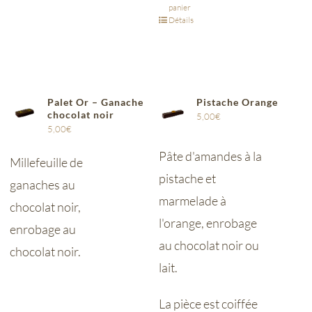
panier
Détails
Palet Or – Ganache
Pistache Orange
chocolat noir
5,00
€
5,00
€
Pâte d'amandes à la
Millefeuille de
pistache et
ganaches au
marmelade à
chocolat noir,
l'orange, enrobage
enrobage au
au chocolat noir ou
chocolat noir.
lait.
La pièce est coiffée