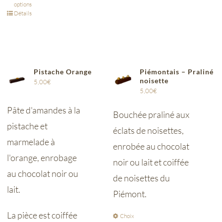
options
Détails
Pistache Orange
Piémontais – Praliné
noisette
5,00
€
5,00
€
Pâte d'amandes à la
Bouchée praliné aux
pistache et
éclats de noisettes,
marmelade à
enrobée au chocolat
l'orange, enrobage
noir ou lait et coiffée
au chocolat noir ou
de noisettes du
lait.
Piémont.
La pièce est coiffée
Choix