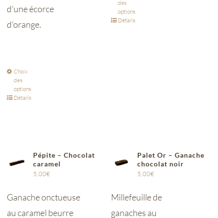
des
d'une écorce
options
Détails
d'orange.
Choix
des
options
Détails
Pépite – Chocolat
Palet Or – Ganache
caramel
chocolat noir
5,00
€
5,00
€
Ganache onctueuse
Millefeuille de
au caramel beurre
ganaches au