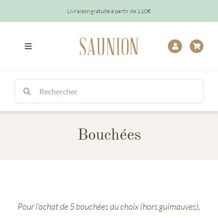
Passer
Livraison gratuite à partir de 110€
au
contenu
Toggle
Navigation
Tout
Rechercher:
Chocolats
Bouchées
Tablettes
Épicerie
Baptêmes
Pour l’achat de 5 bouchées au choix (hors guimauves),