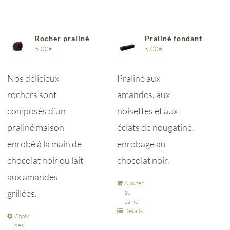
Rocher praliné
Praliné fondant
5,00
€
5,00
€
Nos délicieux
Praliné aux
rochers sont
amandes, aux
composés d’un
noisettes et aux
praliné maison
éclats de nougatine,
enrobé à la main de
enrobage au
chocolat noir ou lait
chocolat noir.
aux amandes
Ajouter
grillées.
au
panier
Détails
Choix
des