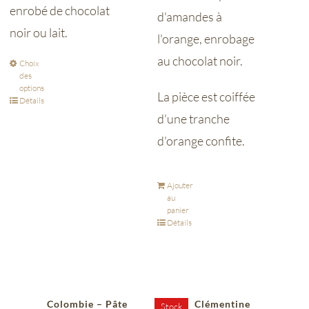
enrobé de chocolat
d'amandes à
noir ou lait.
l'orange, enrobage
au chocolat noir.
Choix
des
options
La pièce est coiffée
Détails
d'une tranche
d'orange confite.
Ajouter
au
panier
Détails
Colombie – Pâte
Clémentine
Stock