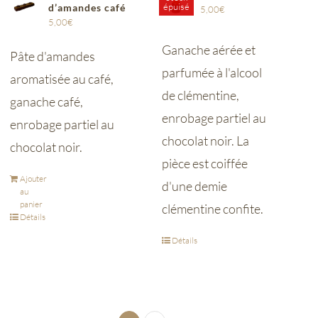
épuisé
d’amandes café
5,00
€
5,00
€
Ganache aérée et
Pâte d'amandes
parfumée à l'alcool
aromatisée au café,
de clémentine,
ganache café,
enrobage partiel au
enrobage partiel au
chocolat noir.
La
chocolat noir.
pièce est coiffée
Ajouter
d'une demie
au
panier
clémentine confite.
Détails
Détails