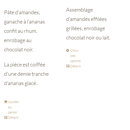
Assemblage
Pâte d'amandes,
d'amandes effilées
ganache à l'ananas
grillées, enrobage
confit au rhum,
chocolat noir ou lait.
enrobage au
chocolat noir.
Choix
des
options
La pièce est coiffée
Détails
d'une demie tranche
d'ananas glacé.
Ajouter
au
panier
Détails