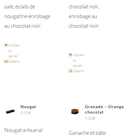
salé, éclats de
chocolat noir,
nougatine enrobage
enrobage au
au chocolat noir.
chocolat noir.
Ajouter
au
Ajouter
panier
au
Détails
panier
Détails
Nougat
Grenade – Orange
chocolat
5,00
€
5,00
€
Nougat artisanal
Ganache et pâte