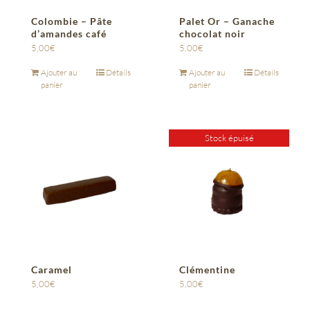
Colombie – Pâte
Palet Or – Ganache
d’amandes café
chocolat noir
5,00
€
5,00
€
Ajouter au
Détails
Ajouter au
Détails
panier
panier
Stock épuisé
Caramel
Clémentine
5,00
€
5,00
€