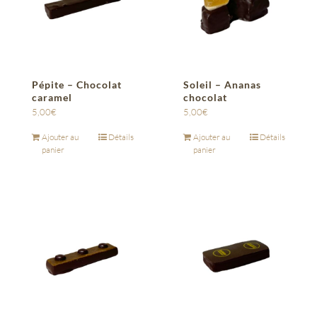
Pépite – Chocolat
Soleil – Ananas
caramel
chocolat
5,00
€
5,00
€
Ajouter au
Détails
Ajouter au
Détails
panier
panier