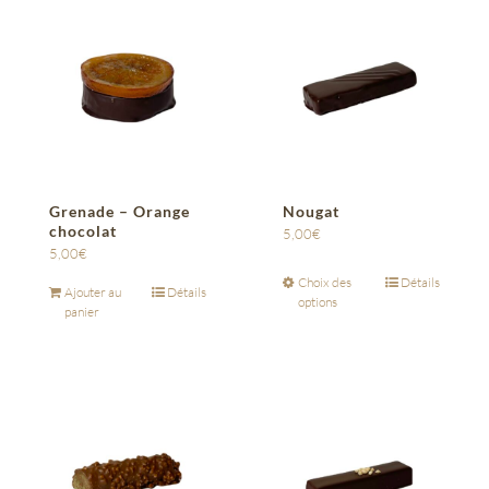
Grenade – Orange
Nougat
chocolat
5,00
€
5,00
€
Choix des
Détails
Ajouter au
Détails
options
panier