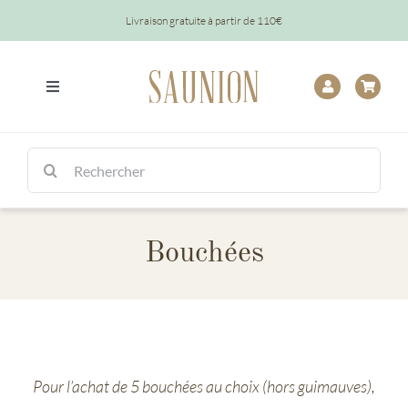
Passer
Livraison gratuite à partir de 110€
au
contenu
Toggle
Navigation
Tout
Rechercher:
Chocolats
Bouchées
Tablettes
Épicerie
Baptêmes
Pour l’achat de 5 bouchées au choix (hors guimauves),