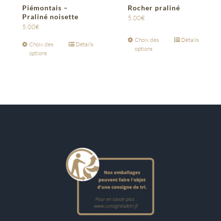
Piémontais –
Rocher praliné
Praliné noisette
5,00
€
5,00
€
Choix des
Détails
Choix des
Détails
options
options