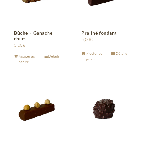
Bûche – Ganache
Praliné fondant
rhum
5,00
€
5,00
€
Ajouter au
Détails
Ajouter au
Détails
panier
panier