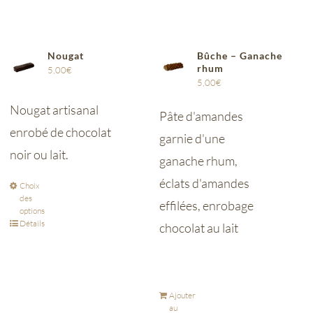
Nougat
Bûche – Ganache
rhum
5,00
€
5,00
€
Nougat artisanal
Pâte d'amandes
enrobé de chocolat
garnie d'une
noir ou lait.
ganache rhum,
éclats d'amandes
Choix
des
effilées, enrobage
options
Détails
chocolat au lait
Ajouter
au