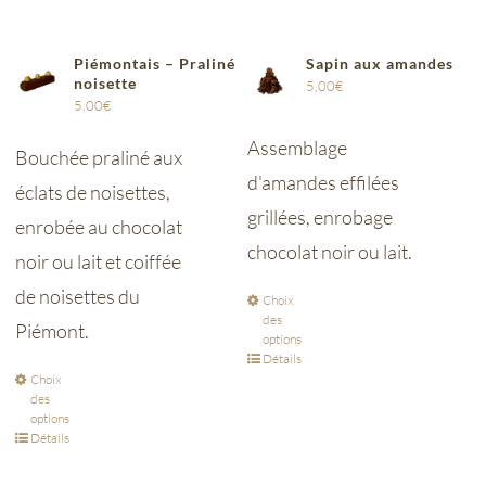
Piémontais – Praliné
Sapin aux amandes
noisette
5,00
€
5,00
€
Assemblage
Bouchée praliné aux
d'amandes effilées
éclats de noisettes,
grillées, enrobage
enrobée au chocolat
chocolat noir ou lait.
noir ou lait et coiffée
de noisettes du
Choix
des
Piémont.
options
Détails
Choix
des
options
Détails