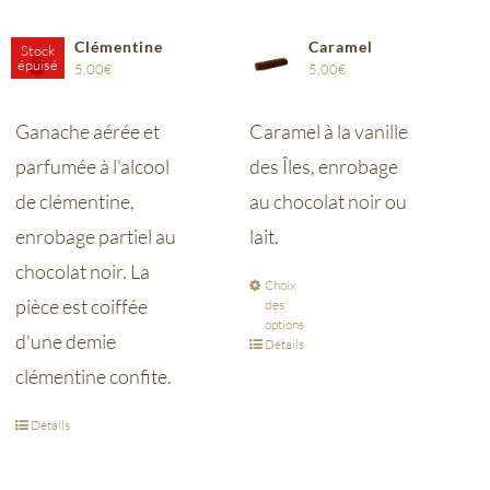
Clémentine
Caramel
Stock
épuisé
5,00
€
5,00
€
Ganache aérée et
Caramel à la vanille
parfumée à l'alcool
des Îles, enrobage
de clémentine,
au chocolat noir ou
enrobage partiel au
lait.
chocolat noir.
La
Choix
pièce est coiffée
des
options
d'une demie
Détails
clémentine confite.
Détails