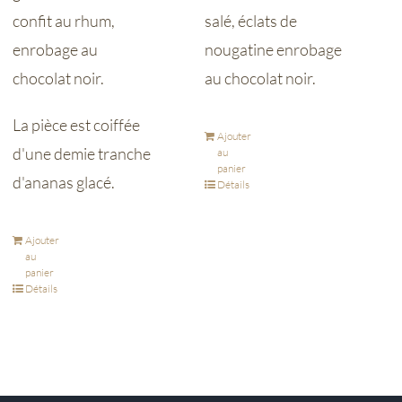
confit au rhum,
salé, éclats de
enrobage au
nougatine enrobage
chocolat noir.
au chocolat noir.
La pièce est coiffée
Ajouter
d'une demie tranche
au
panier
d'ananas glacé.
Détails
Ajouter
au
panier
Détails