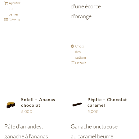
Ajouter
d'une écorce
au
panier
d'orange.
Détails
Choix
des
options
Détails
Soleil – Ananas
Pépite – Chocolat
chocolat
caramel
5,00
€
5,00
€
Pâte d'amandes,
Ganache onctueuse
ganache à l'ananas
au caramel beurre