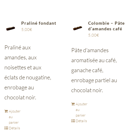
Praliné fondant
Colombie – Pâte
d’amandes café
5,00
€
5,00
€
Praliné aux
Pâte d'amandes
amandes, aux
aromatisée au café,
noisettes et aux
ganache café,
éclats de nougatine,
enrobage partiel au
enrobage au
chocolat noir.
chocolat noir.
Ajouter
au
Ajouter
panier
au
Détails
panier
Détails