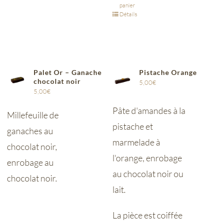
panier
Détails
Palet Or – Ganache
Pistache Orange
chocolat noir
5,00
€
5,00
€
Pâte d'amandes à la
Millefeuille de
pistache et
ganaches au
marmelade à
chocolat noir,
l'orange, enrobage
enrobage au
au chocolat noir ou
chocolat noir.
lait.
La pièce est coiffée