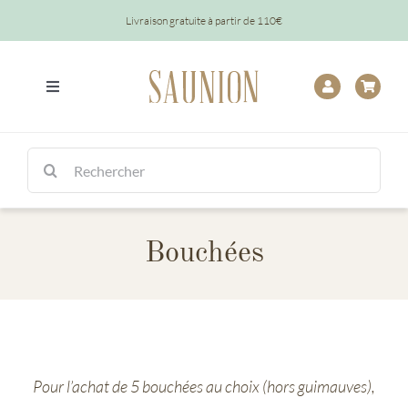
Passer
Livraison gratuite à partir de 110€
au
contenu
Toggle
Navigation
Tout
Rechercher:
Chocolats
Bouchées
Tablettes
Épicerie
Baptêmes
Pour l’achat de 5 bouchées au choix (hors guimauves),