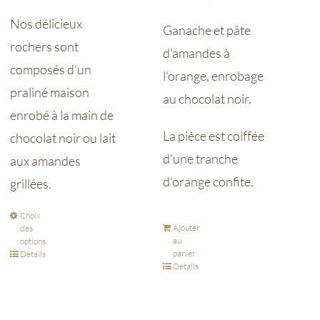
Nos délicieux
Ganache et pâte
rochers sont
d'amandes à
composés d’un
l'orange, enrobage
praliné maison
au chocolat noir.
enrobé à la main de
La pièce est coiffée
chocolat noir ou lait
d'une tranche
aux amandes
d'orange confite.
grillées.
Choix
Ajouter
des
au
options
panier
Détails
Détails