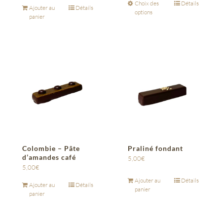
Choix des
Détails
Ajouter au
Détails
options
panier
Colombie – Pâte
Praliné fondant
d’amandes café
5,00
€
5,00
€
Ajouter au
Détails
Ajouter au
Détails
panier
panier