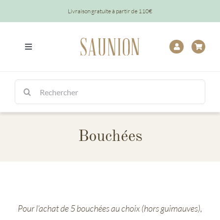
Passer
Livraison gratuite à partir de 110€
au
contenu
Toggle
Navigation
Tout
Rechercher:
Chocolats
Bouchées
Tablettes
Épicerie
Baptêmes
Pour l’achat de 5 bouchées au choix (hors guimauves),