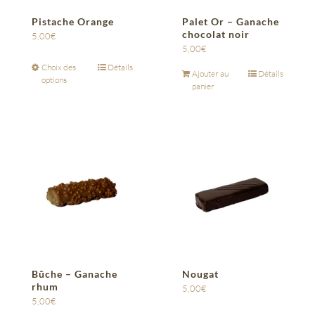
Pistache Orange
Palet Or – Ganache
chocolat noir
5,00
€
5,00
€
Choix des
Détails
Ajouter au
Détails
options
panier
Bûche – Ganache
Nougat
rhum
5,00
€
5,00
€