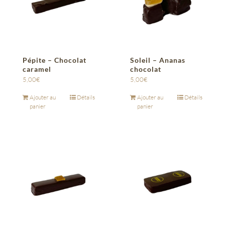
Pépite – Chocolat
Soleil – Ananas
caramel
chocolat
5,00
€
5,00
€
Ajouter au
Détails
Ajouter au
Détails
panier
panier