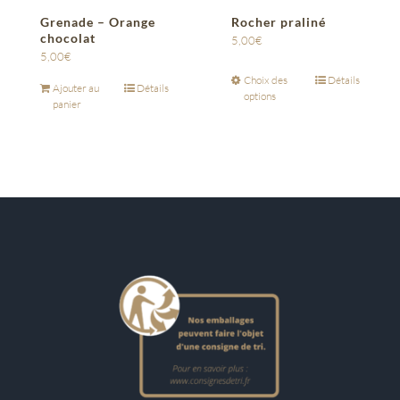
Grenade – Orange
Rocher praliné
chocolat
5,00
€
5,00
€
Choix des
Détails
Ajouter au
Détails
options
panier