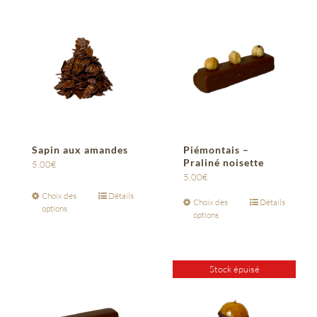
Sapin aux amandes
Piémontais –
Praliné noisette
5,00
€
5,00
€
Choix des
Détails
Choix des
Détails
options
options
Stock épuisé