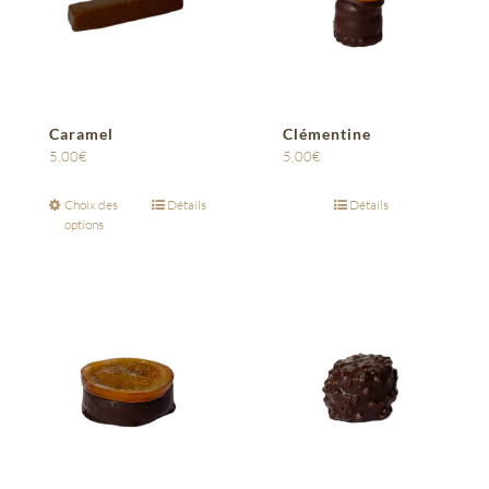
Caramel
Clémentine
5,00
€
5,00
€
Choix des
Détails
Détails
options