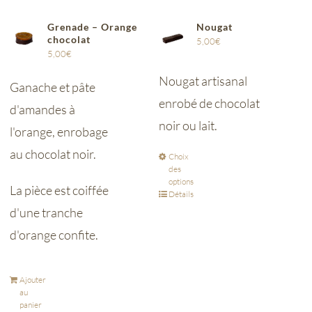
Grenade – Orange
Nougat
chocolat
5,00
€
5,00
€
Nougat artisanal
Ganache et pâte
enrobé de chocolat
d'amandes à
noir ou lait.
l'orange, enrobage
au chocolat noir.
Choix
des
options
La pièce est coiffée
Détails
d'une tranche
d'orange confite.
Ajouter
au
panier