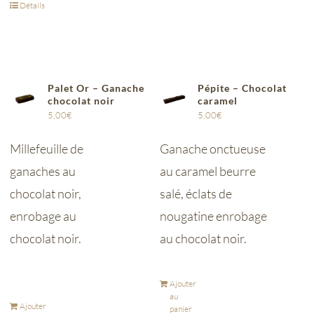
Détails
Palet Or – Ganache
Pépite – Chocolat
chocolat noir
caramel
5,00
€
5,00
€
Millefeuille de
Ganache onctueuse
ganaches au
au caramel beurre
chocolat noir,
salé, éclats de
enrobage au
nougatine enrobage
chocolat noir.
au chocolat noir.
Ajouter
au
Ajouter
panier