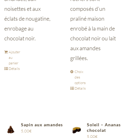
noisettes et aux
composés d’un
éclats de nougatine,
praliné maison
enrobage au
enrobé à la main de
chocolat noir.
chocolat noir ou lait
aux amandes
Ajouter
grillées.
au
panier
Détails
Choix
des
options
Détails
Sapin aux amandes
Soleil – Ananas
chocolat
5,00
€
5,00
€