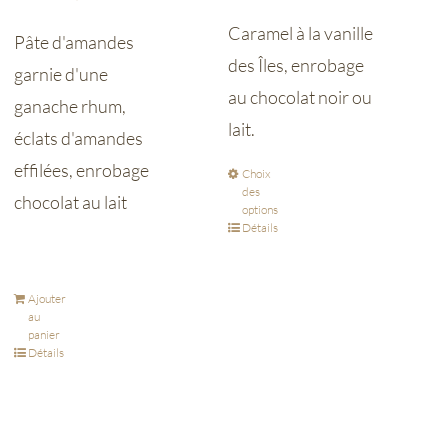
Caramel à la vanille
Pâte d'amandes
des Îles, enrobage
garnie d'une
au chocolat noir ou
ganache rhum,
lait.
éclats d'amandes
effilées, enrobage
Choix
des
chocolat au lait
options
Détails
Ajouter
au
panier
Détails