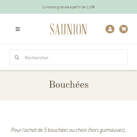
Passer
Livraison gratuite à partir de 110€
au
contenu
Toggle
Navigation
Tout
Rechercher:
Chocolats
Bouchées
Tablettes
Épicerie
Baptêmes
Pour l’achat de 5 bouchées au choix (hors guimauves),