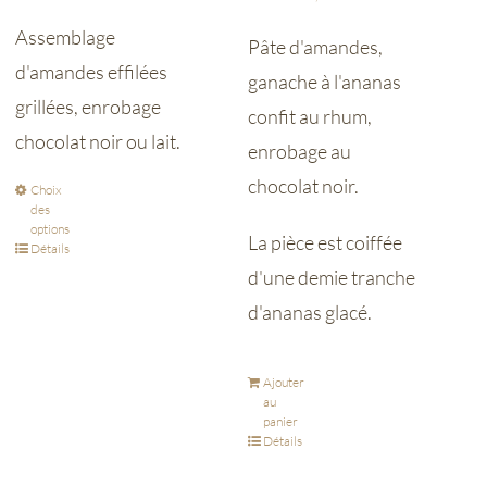
Assemblage
Pâte d'amandes,
d'amandes effilées
ganache à l'ananas
grillées, enrobage
confit au rhum,
chocolat noir ou lait.
enrobage au
chocolat noir.
Choix
des
options
La pièce est coiffée
Détails
d'une demie tranche
d'ananas glacé.
Ajouter
au
panier
Détails