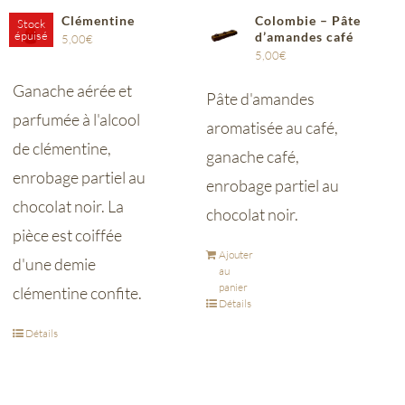
Clémentine
Colombie – Pâte
Stock
épuisé
d’amandes café
5,00
€
5,00
€
Ganache aérée et
Pâte d'amandes
parfumée à l'alcool
aromatisée au café,
de clémentine,
ganache café,
enrobage partiel au
enrobage partiel au
chocolat noir.
La
chocolat noir.
pièce est coiffée
Ajouter
d'une demie
au
panier
clémentine confite.
Détails
Détails