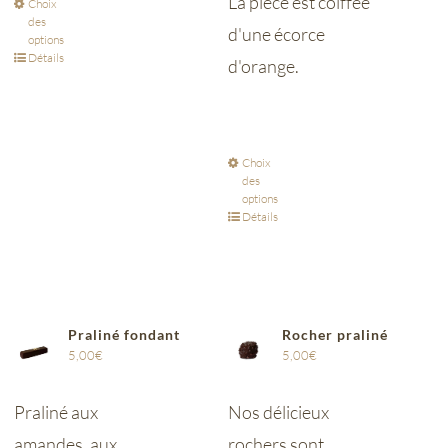
La pièce est coiffée
Choix
des
d'une écorce
options
Détails
d'orange.
Choix
des
options
Détails
Praliné fondant
Rocher praliné
5,00
€
5,00
€
Praliné aux
Nos délicieux
amandes, aux
rochers sont