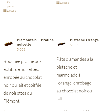
au
Détails
panier
Détails
Piémontais – Praliné
Pistache Orange
noisette
5,00
€
5,00
€
Pâte d'amandes à la
Bouchée praliné aux
pistache et
éclats de noisettes,
marmelade à
enrobée au chocolat
l'orange, enrobage
noir ou lait et coiffée
au chocolat noir ou
de noisettes du
lait.
Piémont.