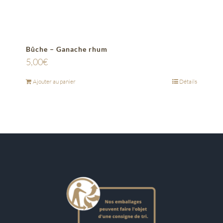
Bûche – Ganache rhum
5,00
€
Ajouter au panier
Détails