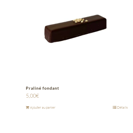
Praliné fondant
5,00
€
Ajouter au panier
Détails