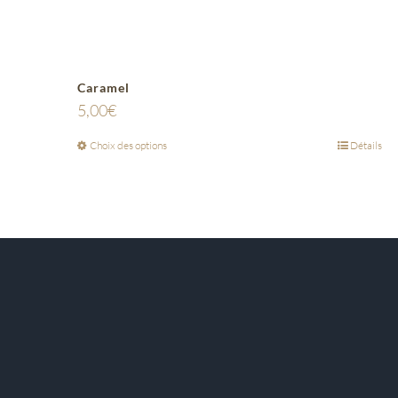
Caramel
5,00
€
Choix des options
Détails