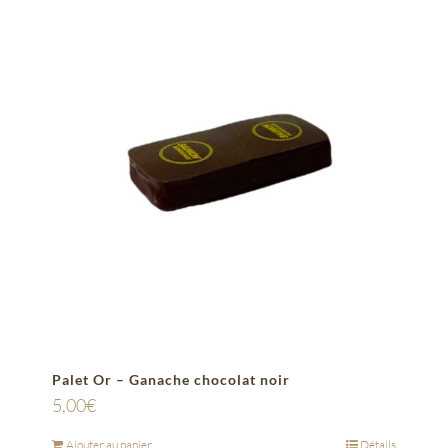
Palet Or – Ganache chocolat noir
5,00
€
Ajouter au panier
Détails