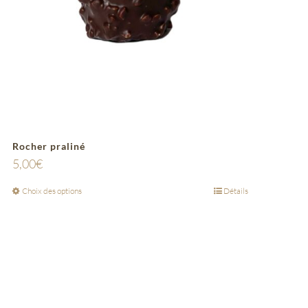
Rocher praliné
5,00
€
Choix des options
Détails