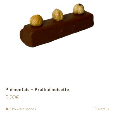
Piémontais – Praliné noisette
5,00
€
Choix des options
Détails