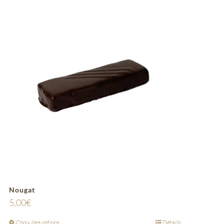
Nougat
5,00
€
Choix des options
Détails