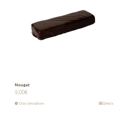
Nougat
5,00
€
Choix des options
Détails