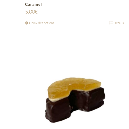
Caramel
5,00
€
Choix des options
Détails