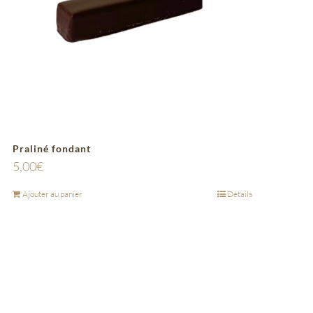
Praliné fondant
5,00
€
Ajouter au panier
Détails