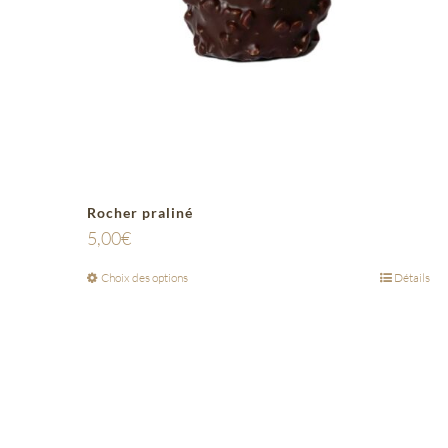
Rocher praliné
5,00
€
Choix des options
Détails