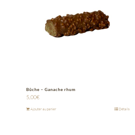
Bûche – Ganache rhum
5,00
€
Ajouter au panier
Détails