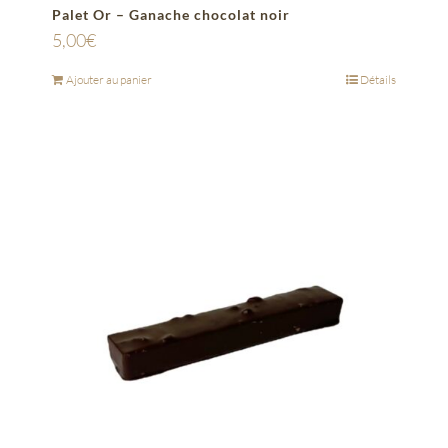
Palet Or – Ganache chocolat noir
5,00
€
Ajouter au panier
Détails