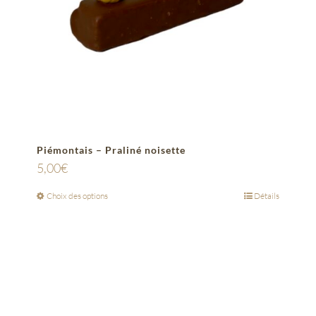
Piémontais – Praliné noisette
5,00
€
Choix des options
Détails