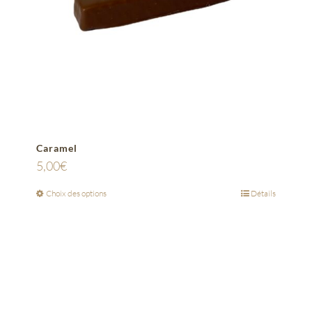
Caramel
5,00
€
Choix des options
Détails