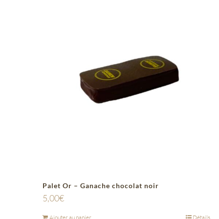
Palet Or – Ganache chocolat noir
5,00
€
Ajouter au panier
Détails