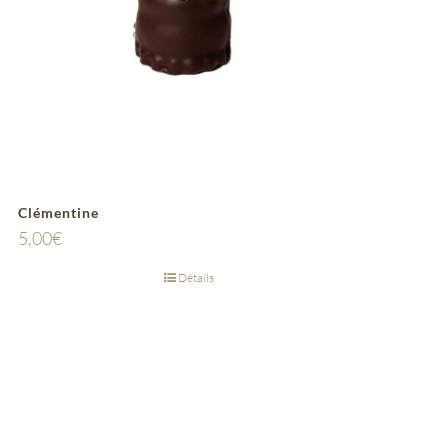
Clémentine
5,00
€
Détails