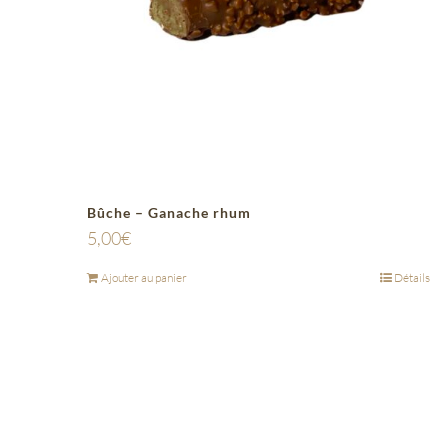
Bûche – Ganache rhum
5,00
€
Ajouter au panier
Détails