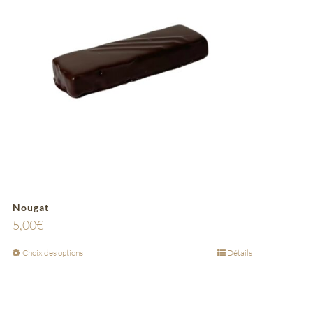
Nougat
5,00
€
Choix des options
Détails