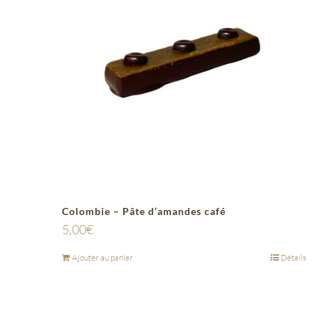
Colombie – Pâte d’amandes café
5,00
€
Ajouter au panier
Détails