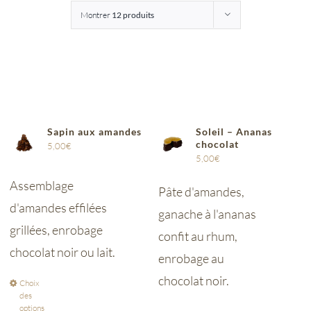
Montrer
12 produits
Entreprises
Saunion
Sapin aux amandes
Soleil – Ananas
chocolat
5,00
€
5,00
€
Assemblage
Pâte d'amandes,
d'amandes effilées
ganache à l'ananas
grillées, enrobage
confit au rhum,
chocolat noir ou lait.
enrobage au
chocolat noir.
Choix
des
options