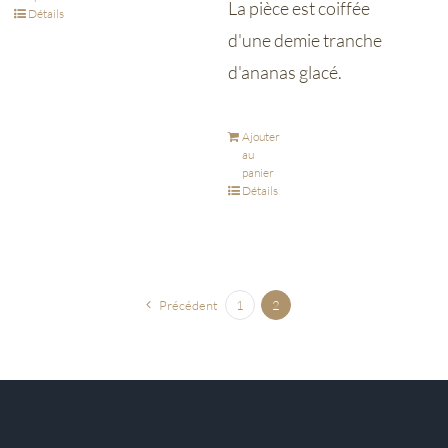
La pièce est coiffée
Détails
d'une demie tranche
d'ananas glacé.
Ajouter
au
panier
Détails
Précédent
1
2