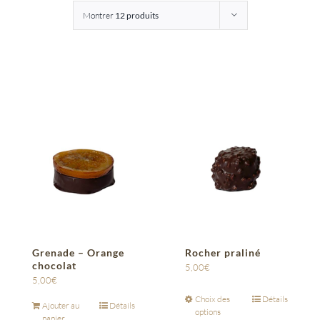
Montrer
12 produits
Entreprises
Saunion
Grenade – Orange
Rocher praliné
chocolat
5,00
€
5,00
€
Choix des
Détails
Ajouter au
Détails
options
panier