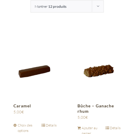
Montrer
12 produits
Entreprises
Saunion
Caramel
Bûche – Ganache
rhum
5,00
€
5,00
€
Choix des
Détails
Ajouter au
Détails
options
panier