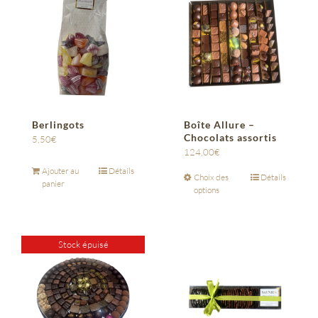
Berlingots
Boîte Allure –
Chocolats assortis
5,50
€
124,00
€
Ajouter au
Détails
Choix des
Détails
panier
options
Stock épuisé