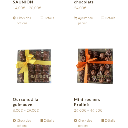
SAUNION
chocolats
14,00
€
–
20,00
€
24,00
€
Choix des
Détails
Ajouter au
Détails
options
panier
Oursons à la
Mini rochers
guimauve
Praliné
8,00
€
–
29,00
€
26,00
€
–
46,50
€
Choix des
Détails
Choix des
Détails
options
options