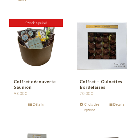
Stock épuisé
Coffret découverte
Coffret – Guinettes
Saunion
Bordelaises
93,00
€
70,00
€
Détails
Choix des
Détails
options