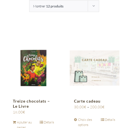
Montrer
12 produits
Entreprises
Saunion
Treize chocolats –
Carte cadeau
Le Livre
30,00
€
–
200,00
€
18,00
€
Choix des
Détails
Ajouter au
Détails
options
panier