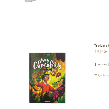
Treize c
18,00
€
Treize c
Ajouter a