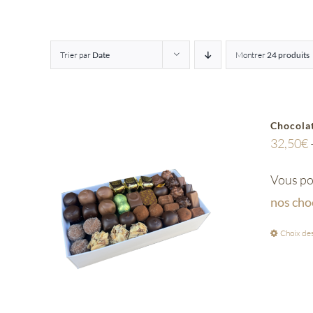
Trier par
Date
Montrer
24 produits
Chocolat
32,50
€
Vous pou
nos cho
Choix des