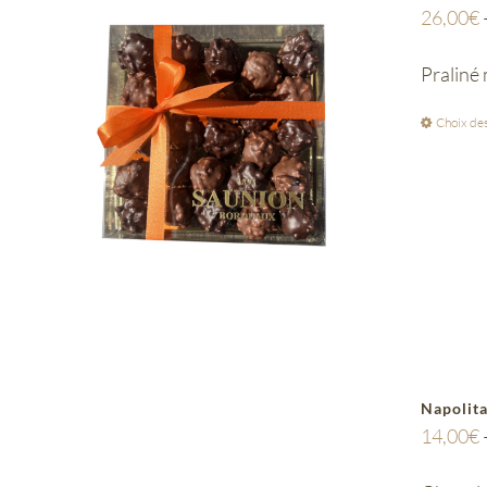
26,00
€
Praliné 
Choix des
Napolit
14,00
€