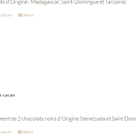
ts d'Origine : Madagascar, Saint-Domingue et Tanzanie.
 options
Détails
e cacao
ent de 2 chocolats noirs d’Origine (Venezuela et Saint Domi
u panier
Détails