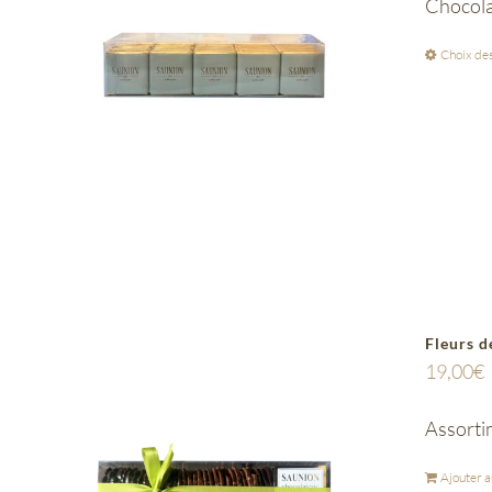
Chocola
Choix des
Fleurs d
19,00
€
Assortim
Ajouter a