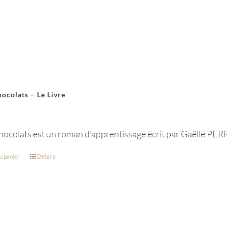
hocolats – Le Livre
hocolats est un roman d'apprentissage écrit par Gaëlle PERR
u panier
Détails