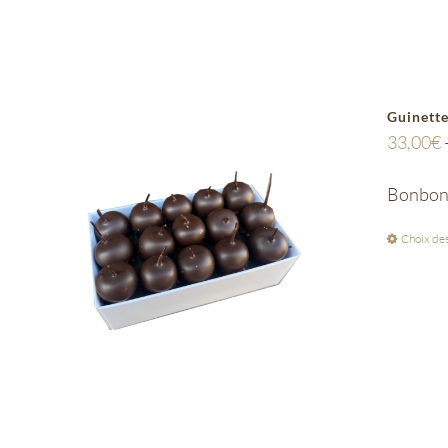
Guinette
33,00
€
Bonbon d
Choix des