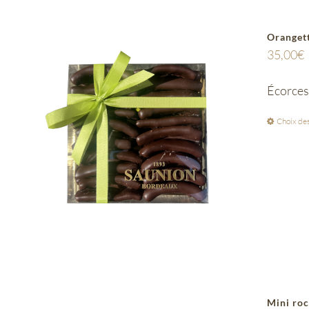
Oranget
35,00
€
Écorces 
Choix des
Mini roc