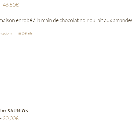
–
46,50
€
maison enrobé à la main de chocolat noir ou lait aux amandes 
 options
Détails
ains SAUNION
–
20,00
€