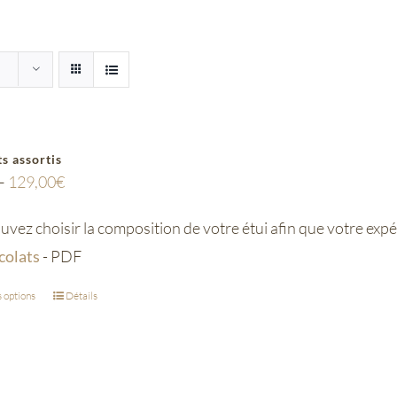
s assortis
–
129,00
€
vez choisir la composition de votre étui afin que votre exp
colats
- PDF
 options
Détails