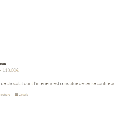
eau
–
118,00
€
e chocolat dont l’intérieur est constitué de cerise confite 
 options
Détails