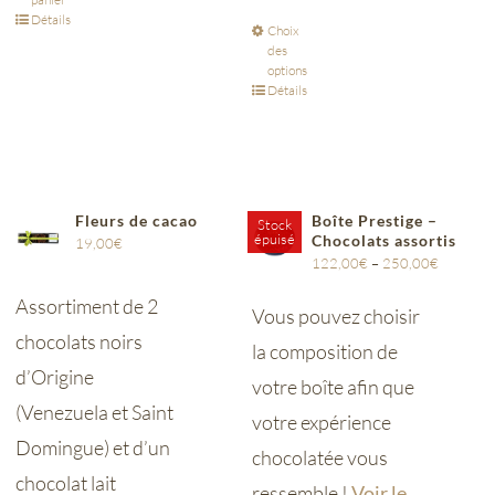
Détails
Choix
des
options
Détails
Fleurs de cacao
Boîte Prestige –
Stock
épuisé
Chocolats assortis
19,00
€
122,00
€
–
250,00
€
Assortiment de 2
Vous pouvez choisir
chocolats noirs
la composition de
d’Origine
votre boîte afin que
(Venezuela et Saint
votre expérience
Domingue) et d’un
chocolatée vous
chocolat lait
ressemble !
Voir le