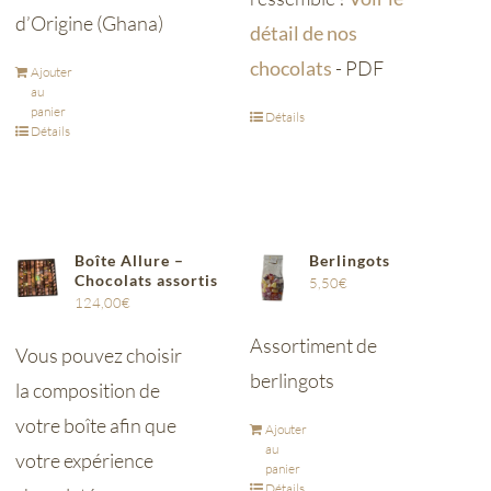
d’Origine (Ghana)
détail de nos
chocolats
- PDF
Ajouter
au
panier
Détails
Détails
Boîte Allure –
Berlingots
Chocolats assortis
5,50
€
124,00
€
Assortiment de
Vous pouvez choisir
berlingots
la composition de
votre boîte afin que
Ajouter
au
votre expérience
panier
Détails