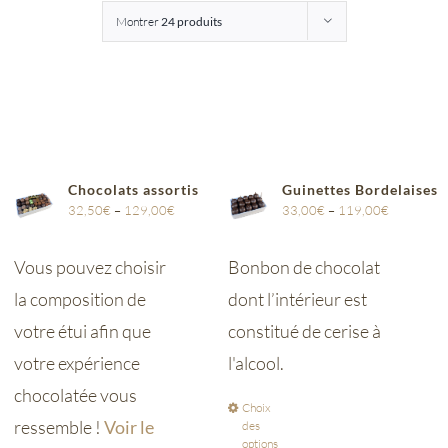
Montrer
24 produits
Entreprises
Saunion
Chocolats assortis
Guinettes Bordelaises
32,50
€
–
129,00
€
33,00
€
–
119,00
€
Vous pouvez choisir
Bonbon de chocolat
la composition de
dont l’intérieur est
votre étui afin que
constitué de cerise à
votre expérience
l'alcool.
chocolatée vous
Choix
ressemble !
Voir le
des
options