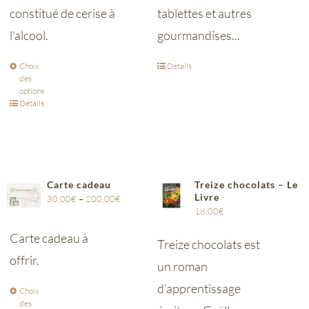
constitué de cerise à
tablettes et autres
l'alcool.
gourmandises...
Choix
Détails
des
options
Détails
Carte cadeau
Treize chocolats – Le
Livre
30,00
€
–
200,00
€
18,00
€
Carte cadeau à
Treize chocolats est
offrir.
un roman
d'apprentissage
Choix
des