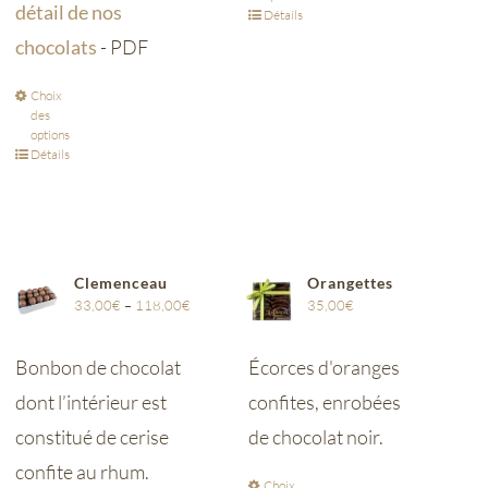
détail de nos
Détails
chocolats
- PDF
Choix
des
options
Détails
Clemenceau
Orangettes
33,00
€
–
118,00
€
35,00
€
Bonbon de chocolat
Écorces d'oranges
dont l’intérieur est
confites, enrobées
constitué de cerise
de chocolat noir.
confite au rhum.
Choix