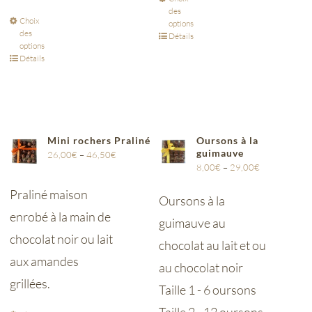
des
Choix
options
des
Détails
options
Détails
Mini rochers Praliné
Oursons à la
guimauve
26,00
€
–
46,50
€
8,00
€
–
29,00
€
Praliné maison
Oursons à la
enrobé à la main de
guimauve au
chocolat noir ou lait
chocolat au lait et ou
aux amandes
au chocolat noir
grillées.
Taille 1 - 6 oursons