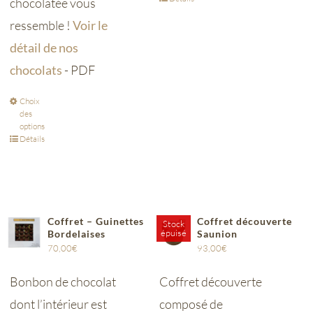
chocolatée vous
ressemble !
Voir le
détail de nos
chocolats
- PDF
Choix
des
options
Détails
Coffret – Guinettes
Coffret découverte
Stock
épuisé
Bordelaises
Saunion
70,00
€
93,00
€
Bonbon de chocolat
Coffret découverte
dont l’intérieur est
composé de