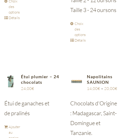
Taille 2 - 12 oursons
Choix
des
Taille 3 - 24 oursons
options
Détails
Choix
des
options
Détails
Étui plumier – 24
Napolitains
chocolats
SAUNION
24,00
€
14,00
€
–
20,00
€
Étui de ganaches et
Chocolats d'Origine
de pralinés
: Madagascar, Saint-
Domingue et
Ajouter
Tanzanie.
au
panier