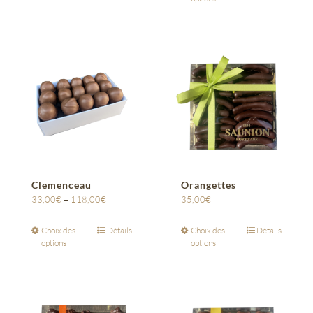
Clemenceau
Orangettes
33,00
€
–
118,00
€
35,00
€
Choix des
Détails
Choix des
Détails
options
options