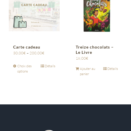
Carte cadeau
Treize chocolats –
Le Livre
30,00
€
–
200,00
€
18,00
€
Choix des
Détails
Ajouter au
Détails
options
panier