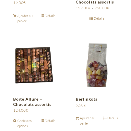
Chocolats assortis
19,00
€
122,00
€
–
250,00
€
Ajouter au
Détails
Détails
panier
Boîte Allure –
Berlingots
Chocolats assortis
5,50
€
124,00
€
Ajouter au
Détails
Choix des
Détails
panier
options