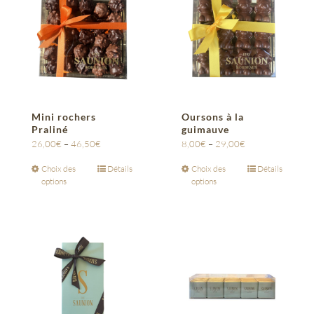
Mini rochers
Oursons à la
Praliné
guimauve
26,00
€
–
46,50
€
8,00
€
–
29,00
€
Choix des
Détails
Choix des
Détails
options
options