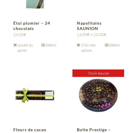
Étui plumier – 24
Napolitains
chocolats
SAUNION
24,00
€
14,00
€
–
20,00
€
Ajouter au
Détails
Choix des
Détails
panier
options
Stock épuisé
Fleurs de cacao
Boîte Prestige –