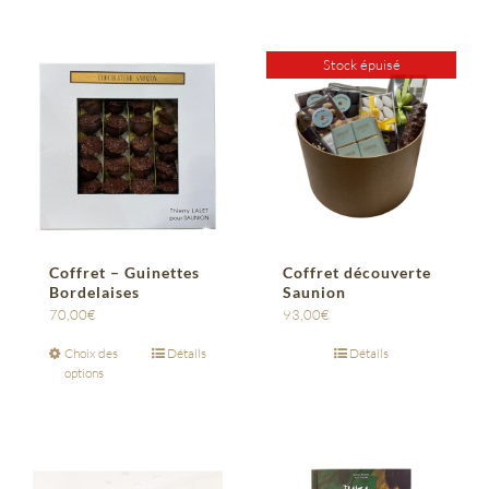
Stock épuisé
Coffret – Guinettes
Coffret découverte
Bordelaises
Saunion
70,00
€
93,00
€
Choix des
Détails
Détails
options