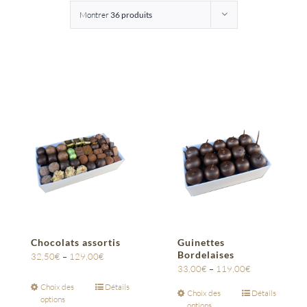
Montrer
36 produits
Entreprises
Saunion
Chocolats assortis
Guinettes
Bordelaises
32,50
€
–
129,00
€
33,00
€
–
119,00
€
Choix des
Détails
Choix des
Détails
options
options