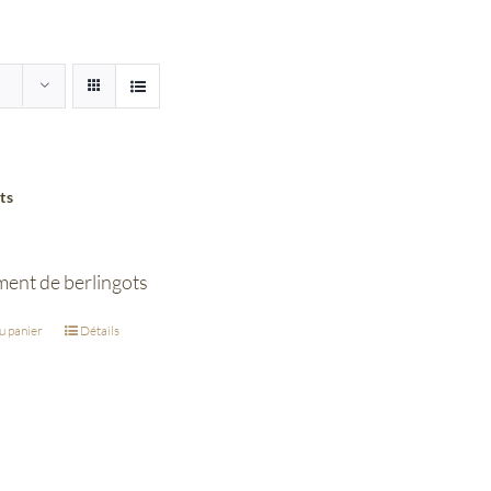
ts
ment de berlingots
u panier
Détails