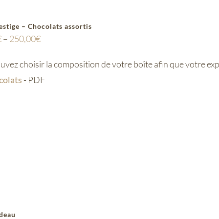
estige – Chocolats assortis
€
–
250,00
€
vez choisir la composition de votre boîte afin que votre e
colats
- PDF
adeau