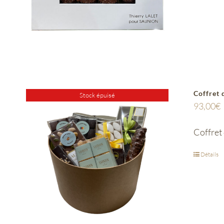
Coffret 
Stock épuisé
93,00
€
Coffret
Détails