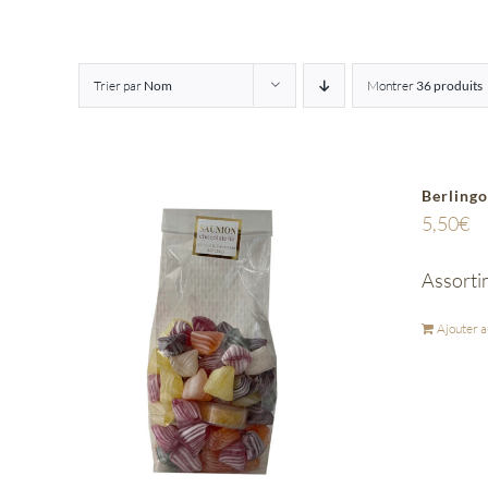
Trier par
Nom
Montrer
36 produits
Berlingo
5,50
€
Assorti
Ajouter a