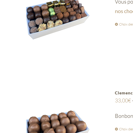
Vous pou
nos cho
Choix des
Clemenc
33,00
€
Bonbon d
Choix des