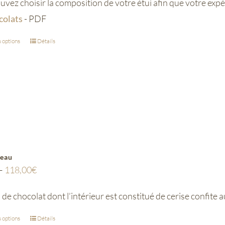
vez choisir la composition de votre étui afin que votre exp
colats
- PDF
 options
Détails
eau
–
118,00
€
e chocolat dont l’intérieur est constitué de cerise confite 
 options
Détails