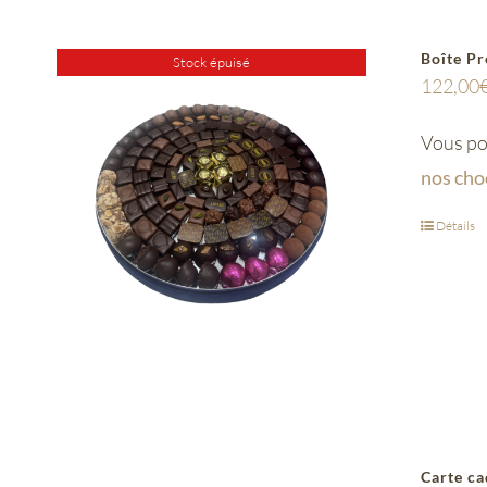
Boîte Pr
Stock épuisé
122,00
Vous pou
nos cho
Détails
Carte c