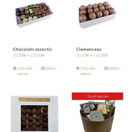
Chocolats assortis
Clemenceau
32,50
€
–
129,00
€
33,00
€
–
118,00
€
Choix des
Détails
Choix des
Détails
options
options
Stock épuisé