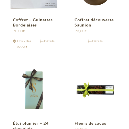
Coffret – Guinettes
Coffret découverte
Bordelaises
Saunion
70,00
€
93,00
€
Choix des
Détails
Détails
options
Étui plumier – 24
Fleurs de cacao
chocolats