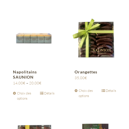
Napolitains
Orangettes
SAUNION
35,00
€
14,00
€
–
20,00
€
Choix des
Détails
Choix des
Détails
options
options