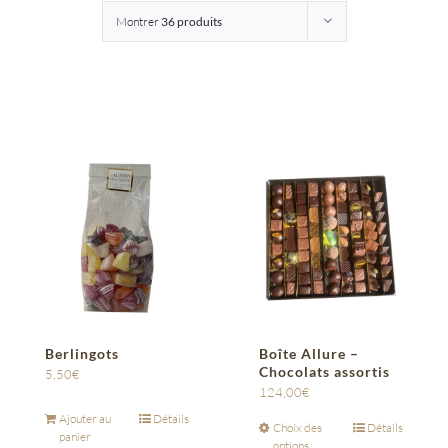
Montrer
36 produits
Entreprises
Saunion
Berlingots
Boîte Allure –
Chocolats assortis
5,50
€
124,00
€
Ajouter au
Détails
Choix des
Détails
panier
options