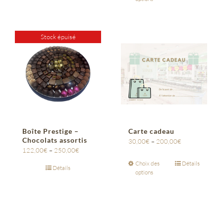
Stock épuisé
Boîte Prestige –
Carte cadeau
Chocolats assortis
30,00
€
–
200,00
€
122,00
€
–
250,00
€
Choix des
Détails
Détails
options