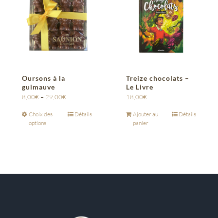
Oursons à la
Treize chocolats –
guimauve
Le Livre
8,00
€
–
29,00
€
18,00
€
Choix des
Détails
Ajouter au
Détails
options
panier