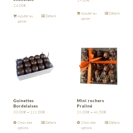
19,00
€
24,00
€
Ajouter au
Détails
Ajouter au
Détails
panier
panier
Guinettes
Mini rochers
Bordelaises
Praliné
33,00
€
–
119,00
€
26,00
€
–
46,50
€
Choix des
Détails
Choix des
Détails
options
options