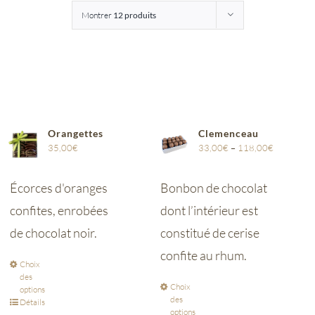
Montrer
12 produits
Entreprises
Saunion
Orangettes
Clemenceau
35,00
€
33,00
€
–
118,00
€
Écorces d'oranges
Bonbon de chocolat
confites, enrobées
dont l’intérieur est
de chocolat noir.
constitué de cerise
confite au rhum.
Choix
des
Choix
options
des
Détails
options