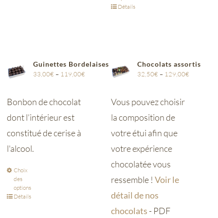
Détails
Guinettes Bordelaises
Chocolats assortis
33,00
€
–
119,00
€
32,50
€
–
129,00
€
Bonbon de chocolat
Vous pouvez choisir
dont l’intérieur est
la composition de
constitué de cerise à
votre étui afin que
l'alcool.
votre expérience
chocolatée vous
Choix
ressemble !
Voir le
des
options
détail de nos
Détails
chocolats
- PDF