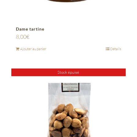
Dame tartine
8,00
€
Ajouter au panier
Détails
Stock épuisé