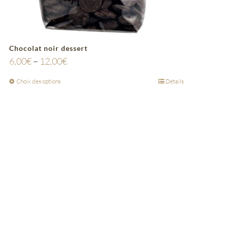
Chocolat noir dessert
6,00
€
–
12,00
€
Choix des options
Détails