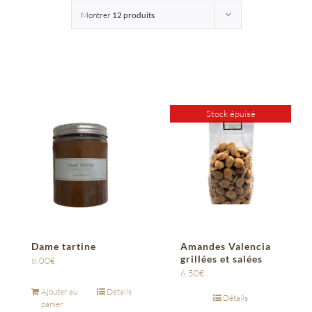
Montrer
12 produits
Entreprises
Saunion
Stock épuisé
Dame tartine
Amandes Valencia
grillées et salées
8,00
€
6,50
€
Ajouter au
Détails
Détails
panier