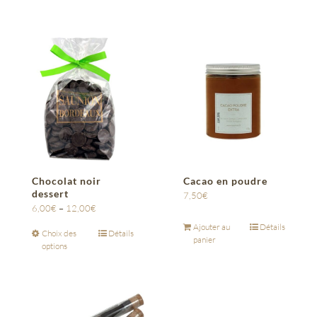
Chocolat noir
Cacao en poudre
dessert
7,50
€
6,00
€
–
12,00
€
Ajouter au
Détails
Choix des
Détails
panier
options