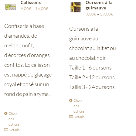
Calissons
Oursons à la
guimauve
9,00
€
–
16,00
€
8,00
€
–
29,00
€
Confiserie à base
Oursons à la
d'amandes, de
guimauve au
melon confit,
chocolat au lait et ou
d'écorces d'oranges
au chocolat noir
confites. Le calisson
Taille 1 - 6 oursons
est nappé de glaçage
Taille 2 - 12 oursons
royal et posé sur un
Taille 3 - 24 oursons
fond de pain azyme.
Choix
des
options
Choix
Détails
des
options
Détails