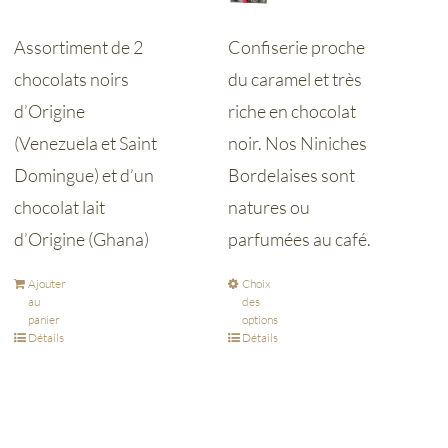
Assortiment de 2
Confiserie proche
chocolats noirs
du caramel et très
d’Origine
riche en chocolat
(Venezuela et Saint
noir. Nos Niniches
Domingue) et d’un
Bordelaises sont
chocolat lait
natures ou
d’Origine (Ghana)
parfumées au café.
Ajouter
Choix
au
des
panier
options
Détails
Détails