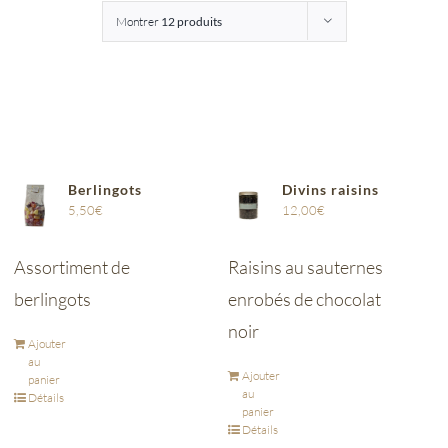
Montrer
12 produits
Entreprises
Saunion
Berlingots
Divins raisins
5,50
€
12,00
€
Assortiment de
Raisins au sauternes
berlingots
enrobés de chocolat
noir
Ajouter
au
Ajouter
panier
au
Détails
panier
Détails