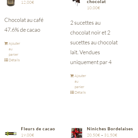
chocolat
12,00
€
10,00
€
Chocolat au café
2 sucettes au
47.6% de cacao
chocolat noir et 2
sucettes au chocolat
Ajouter
au
lait. Vendues
panier
Détails
uniquement par 4
Ajouter
au
panier
Détails
Fleurs de cacao
Niniches Bordelaises
19,00
€
20,50
€
–
31,50
€