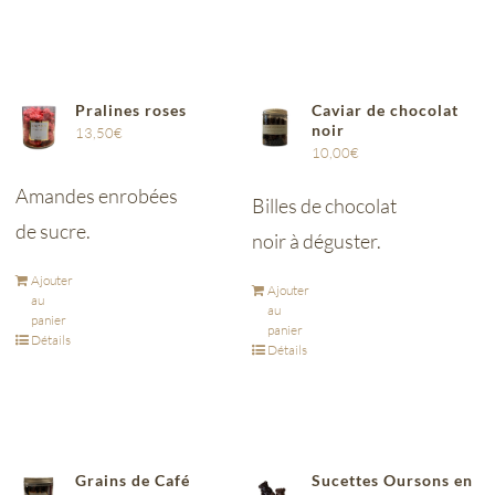
Pralines roses
Caviar de chocolat
noir
13,50
€
10,00
€
Amandes enrobées
Billes de chocolat
de sucre.
noir à déguster.
Ajouter
Ajouter
au
au
panier
panier
Détails
Détails
Grains de Café
Sucettes Oursons en