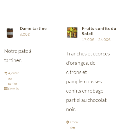
Dame tartine
Fruits confits du
Soleil
8,00
€
17,00
€
–
28,00
€
Notre pâte à
Tranches et écorces
tartiner.
d’oranges, de
citrons et
Ajouter
au
pamplemousses
panier
Détails
confits enrobage
partiel au chocolat
noir.
Choix
des