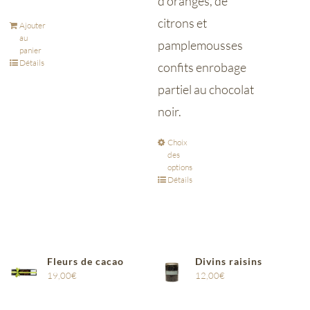
d’oranges, de
citrons et
Ajouter
au
pamplemousses
panier
Détails
confits enrobage
partiel au chocolat
noir.
Choix
des
options
Détails
Fleurs de cacao
Divins raisins
19,00
€
12,00
€