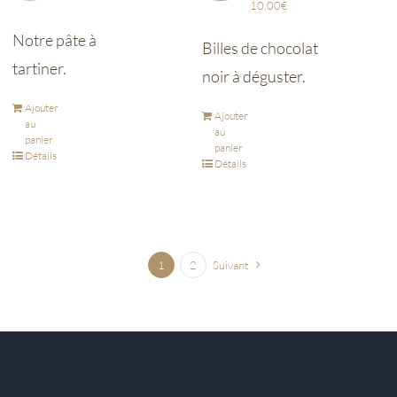
10,00
€
Notre pâte à
Billes de chocolat
tartiner.
noir à déguster.
Ajouter
Ajouter
au
au
panier
panier
Détails
Détails
1
2
Suivant