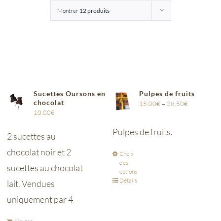
Montrer
12 produits
Entreprises
Saunion
Sucettes Oursons en
Pulpes de fruits
chocolat
15,00
€
–
28,50
€
10,00
€
Pulpes de fruits.
2 sucettes au
chocolat noir et 2
Choix
des
sucettes au chocolat
options
Détails
lait. Vendues
uniquement par 4