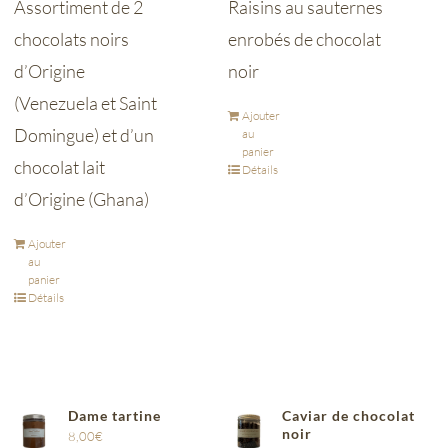
Assortiment de 2
Raisins au sauternes
chocolats noirs
enrobés de chocolat
d’Origine
noir
(Venezuela et Saint
Ajouter
Domingue) et d’un
au
panier
chocolat lait
Détails
d’Origine (Ghana)
Ajouter
au
panier
Détails
Dame tartine
Caviar de chocolat
noir
8,00
€