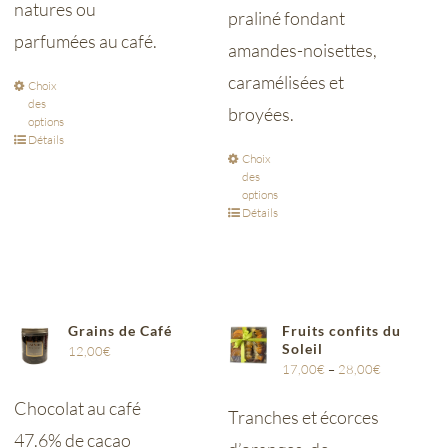
natures ou
praliné fondant
parfumées au café.
amandes-noisettes,
caramélisées et
Choix
des
broyées.
options
Détails
Choix
des
options
Détails
Grains de Café
Fruits confits du
Soleil
12,00
€
17,00
€
–
28,00
€
Chocolat au café
Tranches et écorces
47.6% de cacao