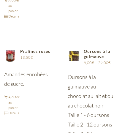
Ajouter
au
panier
Détails
Pralines roses
Oursons à la
guimauve
13,50
€
8,00
€
–
29,00
€
Amandes enrobées
Oursons à la
de sucre.
guimauve au
chocolat au lait et ou
Ajouter
au
au chocolat noir
panier
Détails
Taille 1 - 6 oursons
Taille 2 - 12 oursons