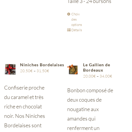
Taille 3 - 24 oursons
Choix
des
options
Détails
Niniches Bordelaises
Le Gallien de
Bordeaux
20,50
€
–
31,50
€
20,00
€
–
34,00
€
Confiserie proche
Bonbon composé de
du caramel et très
deux coques de
riche en chocolat
nougatine aux
noir. Nos Niniches
amandes qui
Bordelaises sont
renferment un