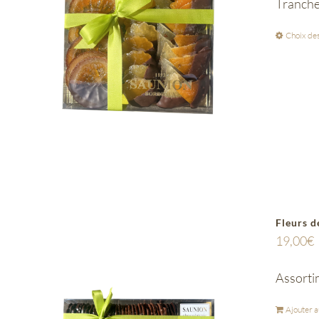
Tranches
Choix des
Fleurs d
19,00
€
Assortim
Ajouter a