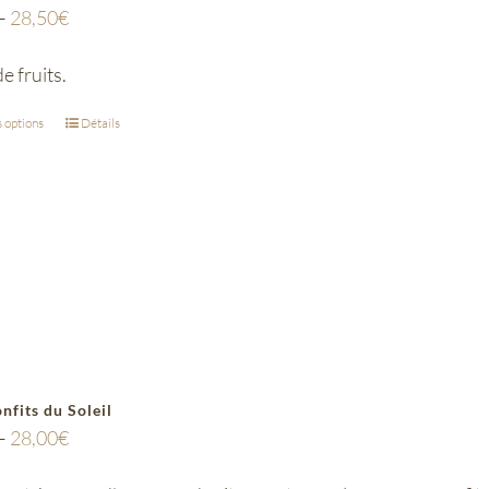
–
28,50
€
e fruits.
 options
Détails
onfits du Soleil
–
28,00
€