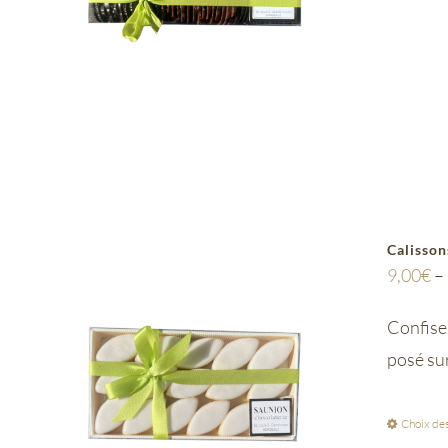
Calisson
9,00
€
–
Confiser
posé su
Choix des