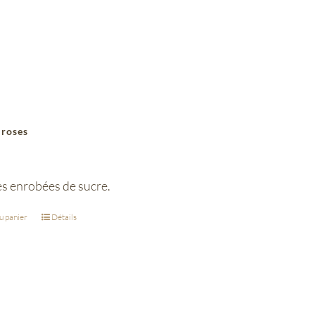
 roses
 enrobées de sucre.
u panier
Détails