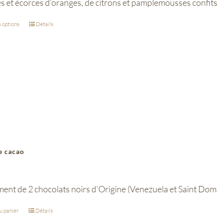
 et écorces d’oranges, de citrons et pamplemousses confits
 options
Détails
e cacao
ent de 2 chocolats noirs d’Origine (Venezuela et Saint Domi
u panier
Détails