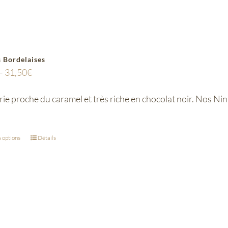
 Bordelaises
–
31,50
€
ie proche du caramel et très riche en chocolat noir. Nos N
 options
Détails