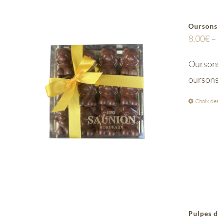
Oursons
8,00
€
–
Oursons 
ourson
Choix des
Pulpes d