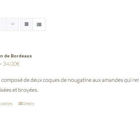
en de Bordeaux
–
34,00
€
composé de deux coques de nougatine aux amandes qui ren
isées et broyées.
 options
Détails