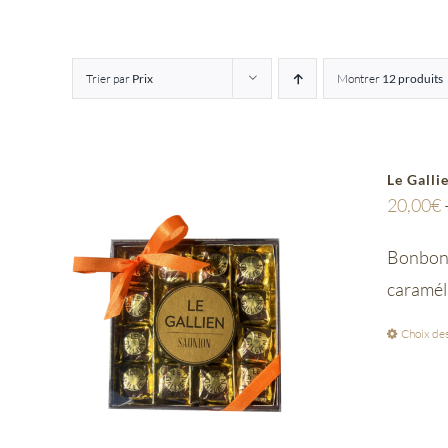
Trier par
Prix
Montrer
12 produits
Le Galli
20,00
€
Bonbon 
caramél
Choix des