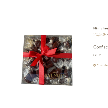
Niniches
20,50
€
Confiser
café.
Choix des