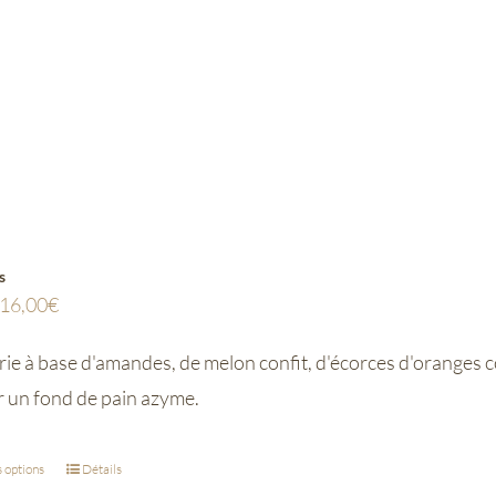
s
16,00
€
ie à base d'amandes, de melon confit, d'écorces d'oranges co
r un fond de pain azyme.
 options
Détails