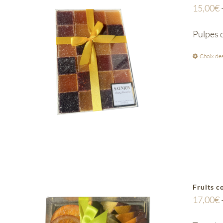
15,00
€
Pulpes d
Choix des
Fruits c
17,00
€