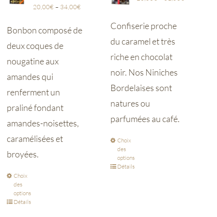
20,00
€
–
34,00
€
Confiserie proche
Bonbon composé de
du caramel et très
deux coques de
riche en chocolat
nougatine aux
noir. Nos Niniches
amandes qui
Bordelaises sont
renferment un
natures ou
praliné fondant
parfumées au café.
amandes-noisettes,
caramélisées et
Choix
des
broyées.
options
Détails
Choix
des
options
Détails