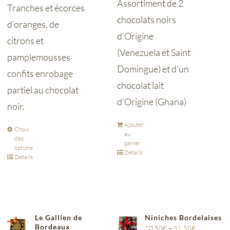
Assortiment de 2
Tranches et écorces
chocolats noirs
d’oranges, de
d’Origine
citrons et
(Venezuela et Saint
pamplemousses
Domingue) et d’un
confits enrobage
chocolat lait
partiel au chocolat
d’Origine (Ghana)
noir.
Ajouter
Choix
au
des
panier
options
Détails
Détails
Le Gallien de
Niniches Bordelaises
Bordeaux
20,50
€
–
31,50
€