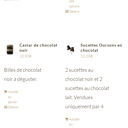
des
options
Détails
Caviar de chocolat
Sucettes Oursons en
noir
chocolat
10,00
€
10,00
€
Billes de chocolat
2 sucettes au
noir à déguster.
chocolat noir et 2
sucettes au chocolat
Ajouter
lait. Vendues
au
panier
uniquement par 4
Détails
Ajouter
au