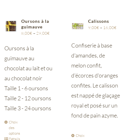
Oursons à la
Calissons
guimauve
9,00
€
–
16,00
€
8,00
€
–
29,00
€
Confiserie à base
Oursons à la
d'amandes, de
guimauve au
melon confit,
chocolat au lait et ou
d'écorces d'oranges
au chocolat noir
confites. Le calisson
Taille 1 - 6 oursons
est nappé de glaçage
Taille 2 - 12 oursons
royal et posé sur un
Taille 3 - 24 oursons
fond de pain azyme.
Choix
des
options
Choix
Détails