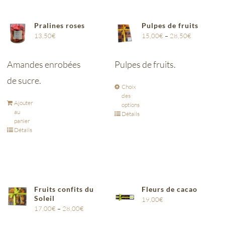
Pralines roses
Pulpes de fruits
13,50
€
15,00
€
–
28,50
€
Amandes enrobées
Pulpes de fruits.
de sucre.
Choix
des
Ajouter
options
au
Détails
panier
Détails
Fruits confits du
Fleurs de cacao
Soleil
19,00
€
17,00
€
–
28,00
€