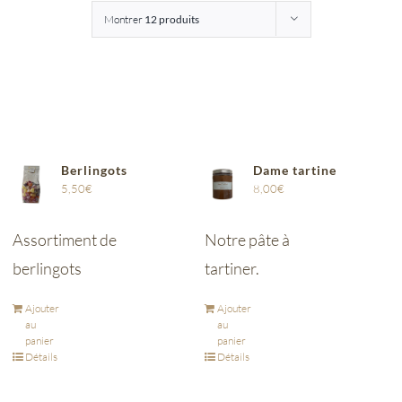
Montrer
12 produits
Entreprises
Saunion
Berlingots
Dame tartine
5,50
€
8,00
€
Assortiment de
Notre pâte à
berlingots
tartiner.
Ajouter
Ajouter
au
au
panier
panier
Détails
Détails