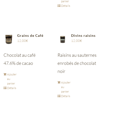
panier
Détails
Grains de Café
Divins raisins
12,00
€
12,00
€
Chocolat au café
Raisins au sauternes
47.6% de cacao
enrobés de chocolat
noir
Ajouter
au
Ajouter
panier
au
Détails
panier
Détails