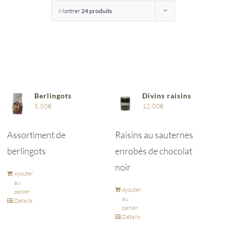
Montrer
24 produits
Entreprises
Saunion
Berlingots
Divins raisins
5,50
€
12,00
€
Assortiment de
Raisins au sauternes
berlingots
enrobés de chocolat
noir
Ajouter
au
Ajouter
panier
au
Détails
panier
Détails