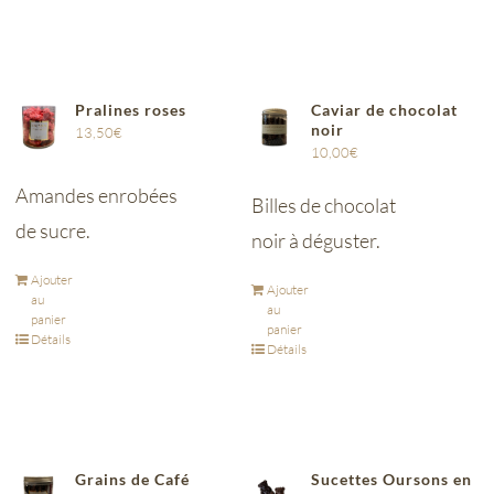
Pralines roses
Caviar de chocolat
noir
13,50
€
10,00
€
Amandes enrobées
Billes de chocolat
de sucre.
noir à déguster.
Ajouter
Ajouter
au
au
panier
panier
Détails
Détails
Grains de Café
Sucettes Oursons en