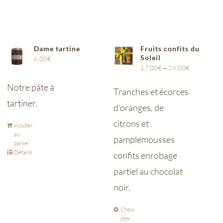
Dame tartine
Fruits confits du
Soleil
8,00
€
17,00
€
–
28,00
€
Notre pâte à
Tranches et écorces
tartiner.
d’oranges, de
citrons et
Ajouter
au
pamplemousses
panier
Détails
confits enrobage
partiel au chocolat
noir.
Choix
des