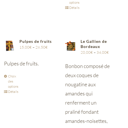
options
Détails
Pulpes de fruits
Le Gallien de
Bordeaux
15,00
€
–
28,50
€
20,00
€
–
34,00
€
Pulpes de fruits.
Bonbon composé de
deux coques de
Choix
des
nougatine aux
options
Détails
amandes qui
renferment un
praliné fondant
amandes-noisettes,