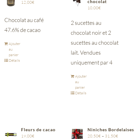
chocolat
12,00
€
10,00
€
Chocolat au café
2 sucettes au
47.6% de cacao
chocolat noir et 2
sucettes au chocolat
Ajouter
au
lait. Vendues
panier
Détails
uniquement par 4
Ajouter
au
panier
Détails
Fleurs de cacao
Niniches Bordelaises
19,00
€
20,50
€
–
31,50
€