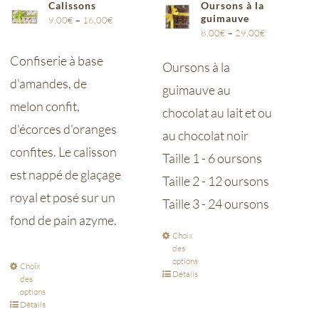
Calissons
Oursons à la
guimauve
9,00
€
–
16,00
€
8,00
€
–
29,00
€
Confiserie à base
Oursons à la
d'amandes, de
guimauve au
melon confit,
chocolat au lait et ou
d'écorces d'oranges
au chocolat noir
confites. Le calisson
Taille 1 - 6 oursons
est nappé de glaçage
Taille 2 - 12 oursons
royal et posé sur un
Taille 3 - 24 oursons
fond de pain azyme.
Choix
des
options
Choix
Détails
des
options
Détails