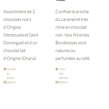
Assortiment de 2
Confiserie proche
chocolats noirs
du caramel et très
d’Origine
riche en chocolat
(Venezuela et Saint
noir. Nos Niniches
Domingue) et d’un
Bordelaises sont
chocolat lait
natures ou
d’Origine (Ghana)
parfumées au café.
Ajouter
Choix
au
des
panier
options
Détails
Détails