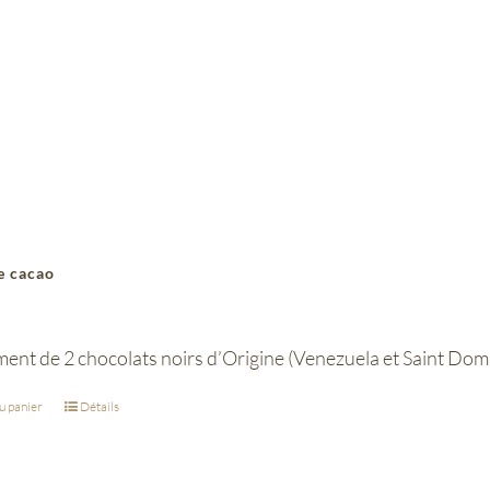
e cacao
ent de 2 chocolats noirs d’Origine (Venezuela et Saint Domi
u panier
Détails