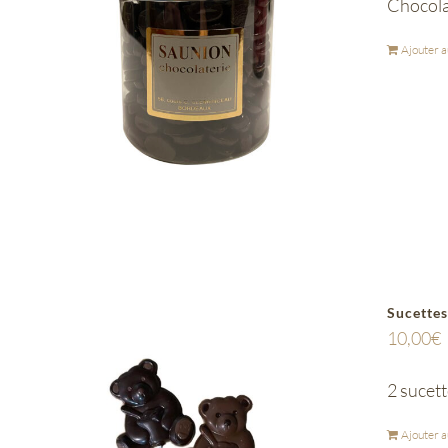
Chocola
Ajouter a
Sucettes
10,00
€
2 sucett
Ajouter a