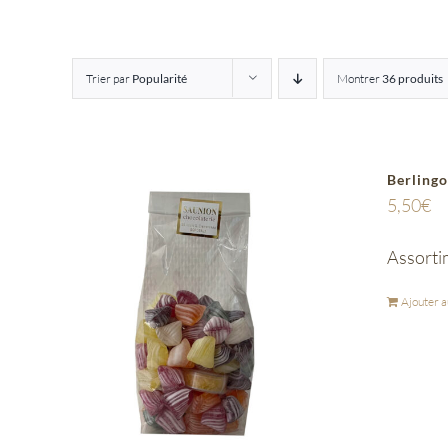
Trier par
Popularité
Montrer
36 produits
Berlingo
5,50
€
Assorti
Ajouter a