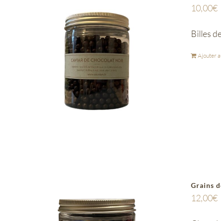
10,00
€
Billes d
Ajouter a
Grains d
12,00
€