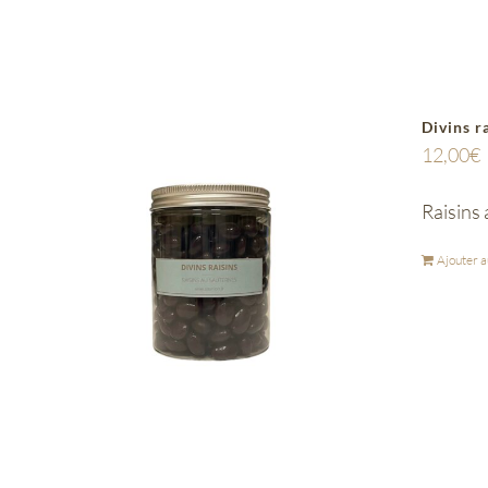
Divins r
12,00
€
Raisins
Ajouter a