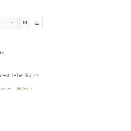
ts
ment de berlingots
u panier
Détails