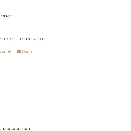
 roses
 enrobées de sucre.
u panier
Détails
e chocolat noir