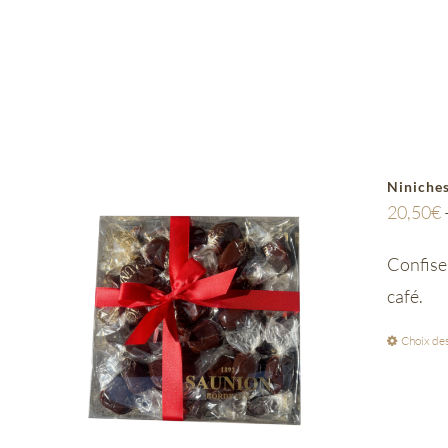
Niniches
20,50
€
Confiser
café.
Choix des