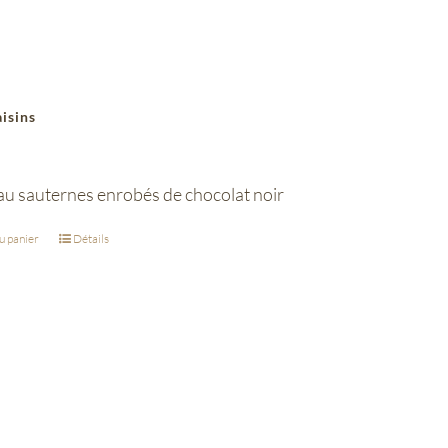
aisins
 au sauternes enrobés de chocolat noir
u panier
Détails