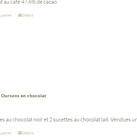
t au café 47.6% de cacao
u panier
Détails
 Oursons en chocolat
es au chocolat noir et 2 sucettes au chocolat lait. Vendues 
u panier
Détails