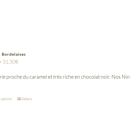
 Bordelaises
–
31,50
€
ie proche du caramel et très riche en chocolat noir. Nos N
 options
Détails