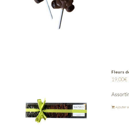
Fleurs d
19,00
€
Assortim
Ajouter a