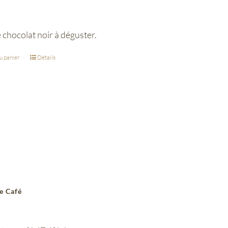
e chocolat noir à déguster.
u panier
Détails
e Café