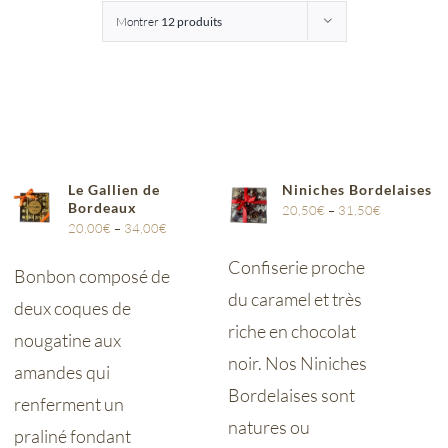
Montrer
12 produits
Entreprises
Saunion
Le Gallien de
Niniches Bordelaises
Bordeaux
20,50
€
–
31,50
€
20,00
€
–
34,00
€
Confiserie proche
Bonbon composé de
du caramel et très
deux coques de
riche en chocolat
nougatine aux
noir. Nos Niniches
amandes qui
Bordelaises sont
renferment un
natures ou
praliné fondant