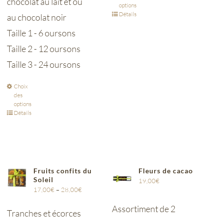
chocolat au lait et ou
options
Détails
au chocolat noir
Taille 1 - 6 oursons
Taille 2 - 12 oursons
Taille 3 - 24 oursons
Choix
des
options
Détails
Fruits confits du
Fleurs de cacao
Soleil
19,00
€
17,00
€
–
28,00
€
Assortiment de 2
Tranches et écorces