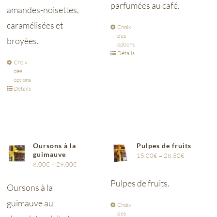
parfumées au café.
amandes-noisettes,
caramélisées et
Choix
des
broyées.
options
Détails
Choix
des
options
Détails
Oursons à la
Pulpes de fruits
guimauve
15,00
€
–
28,50
€
8,00
€
–
29,00
€
Pulpes de fruits.
Oursons à la
guimauve au
Choix
des