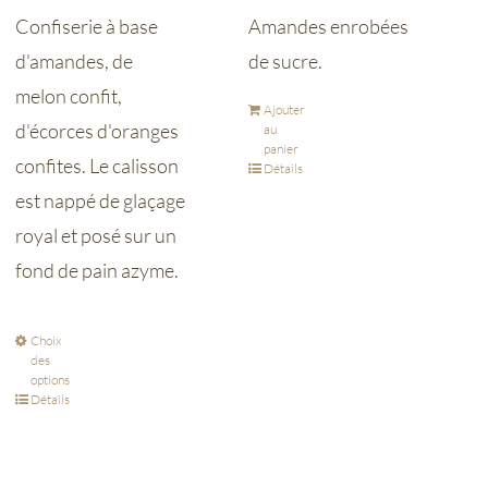
Confiserie à base
Amandes enrobées
d'amandes, de
de sucre.
melon confit,
Ajouter
d'écorces d'oranges
au
panier
confites. Le calisson
Détails
est nappé de glaçage
royal et posé sur un
fond de pain azyme.
Choix
des
options
Détails