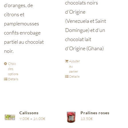
chocolats noirs
d’oranges, de
d’Origine
citrons et
(Venezuela et Saint
pamplemousses
Domingue) et d’un
confits enrobage
chocolat lait
partiel au chocolat
d’Origine (Ghana)
noir.
Ajouter
Choix
au
des
panier
options
Détails
Détails
Calissons
Pralines roses
9,00
€
–
16,00
€
13,50
€