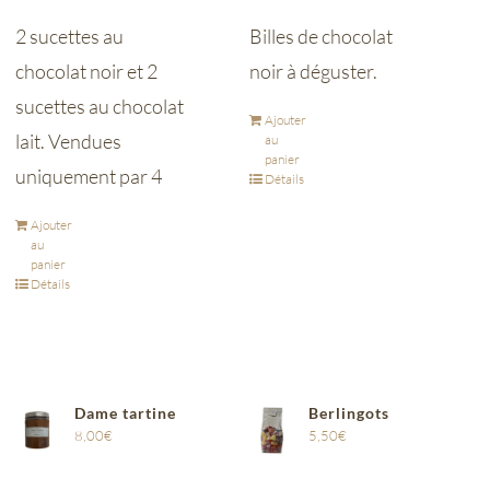
2 sucettes au
Billes de chocolat
chocolat noir et 2
noir à déguster.
sucettes au chocolat
Ajouter
lait. Vendues
au
panier
uniquement par 4
Détails
Ajouter
au
panier
Détails
Dame tartine
Berlingots
8,00
€
5,50
€