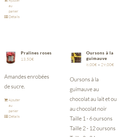
Ajouter
au
panier
Détails
Pralines roses
Oursons à la
guimauve
13,50
€
8,00
€
–
29,00
€
Amandes enrobées
Oursons à la
de sucre.
guimauve au
chocolat au lait et ou
Ajouter
au
au chocolat noir
panier
Détails
Taille 1 - 6 oursons
Taille 2 - 12 oursons