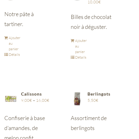
10,00
€
Notre pâte à
Billes de chocolat
tartiner.
noir à déguster.
Ajouter
Ajouter
au
au
panier
panier
Détails
Détails
Calissons
Berlingots
9,00
€
–
16,00
€
5,50
€
Confiserie à base
Assortiment de
d'amandes, de
berlingots
melon confit,