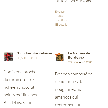
Taille 3 - 24 oursons
Choix
des
options
Détails
Niniches Bordelaises
Le Gallien de
Bordeaux
20,50
€
–
31,50
€
20,00
€
–
34,00
€
Confiserie proche
Bonbon composé de
du caramel et très
deux coques de
riche en chocolat
nougatine aux
noir. Nos Niniches
amandes qui
Bordelaises sont
renferment un