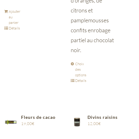
d’oranges, de
citrons et
Ajouter
au
pamplemousses
panier
Détails
confits enrobage
partiel au chocolat
noir.
Choix
des
options
Détails
Fleurs de cacao
Divins raisins
19,00
€
12,00
€