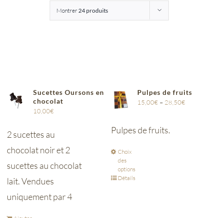
Montrer
24 produits
Entreprises
Saunion
Sucettes Oursons en
Pulpes de fruits
chocolat
15,00
€
–
28,50
€
10,00
€
Pulpes de fruits.
2 sucettes au
chocolat noir et 2
Choix
des
sucettes au chocolat
options
Détails
lait. Vendues
uniquement par 4