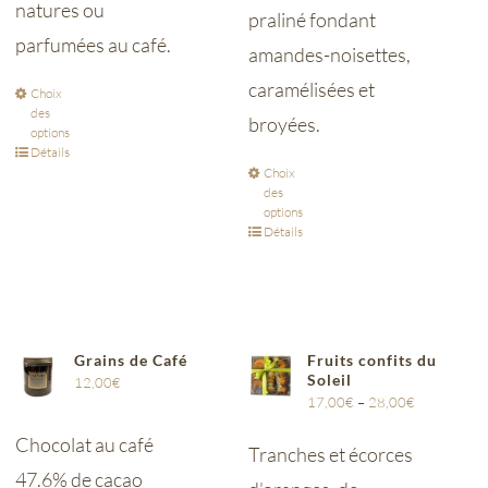
natures ou
praliné fondant
parfumées au café.
amandes-noisettes,
caramélisées et
Choix
des
broyées.
options
Détails
Choix
des
options
Détails
Grains de Café
Fruits confits du
Soleil
12,00
€
17,00
€
–
28,00
€
Chocolat au café
Tranches et écorces
47.6% de cacao