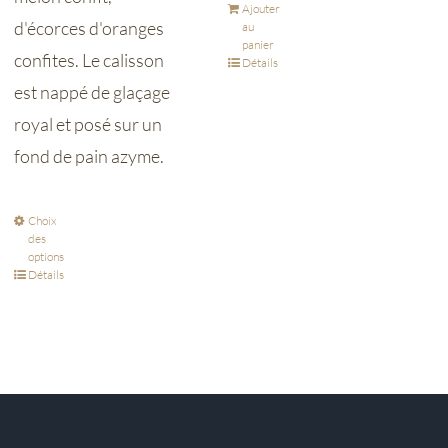
Ajouter
d'écorces d'oranges
au
panier
confites. Le calisson
Détails
est nappé de glaçage
royal et posé sur un
fond de pain azyme.
Choix
des
options
Détails