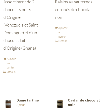
Assortiment de 2
Raisins au sauternes
chocolats noirs
enrobés de chocolat
d’Origine
noir
(Venezuela et Saint
Ajouter
Domingue) et d’un
au
panier
chocolat lait
Détails
d’Origine (Ghana)
Ajouter
au
panier
Détails
Dame tartine
Caviar de chocolat
noir
8,00
€