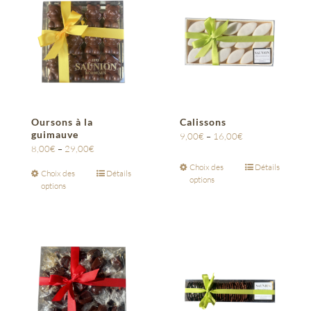
Oursons à la
Calissons
guimauve
9,00
€
–
16,00
€
8,00
€
–
29,00
€
Choix des
Détails
Choix des
Détails
options
options