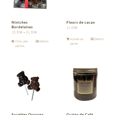
Niniches
Fleurs de cacao
Bordelaises
19,00
€
20,50
€
–
31,50
€
Ajouter au
Détails
Choix des
Détails
panier
options
Sucettes Oursons
Grains de Café