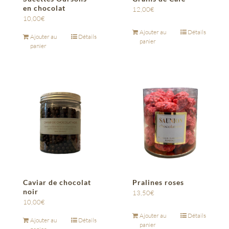
en chocolat
12,00
€
10,00
€
Ajouter au
Détails
Ajouter au
Détails
panier
panier
Caviar de chocolat
Pralines roses
noir
13,50
€
10,00
€
Ajouter au
Détails
Ajouter au
Détails
panier