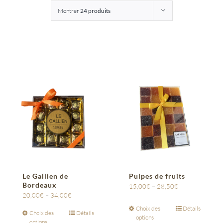
Montrer
24 produits
Entreprises
Saunion
Le Gallien de
Pulpes de fruits
Bordeaux
15,00
€
–
28,50
€
20,00
€
–
34,00
€
Choix des
Détails
Choix des
Détails
options
options