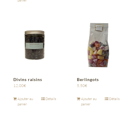
panier
Divins raisins
Berlingots
12,00
€
5,50
€
Ajouter au
Détails
Ajouter au
Détails
panier
panier