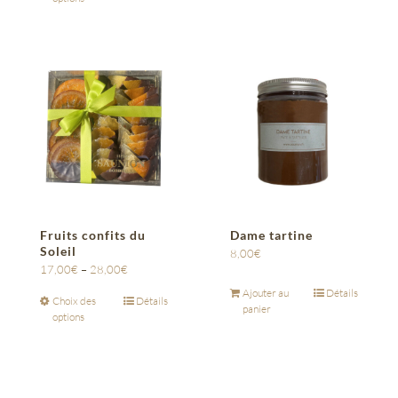
Fruits confits du
Dame tartine
Soleil
8,00
€
17,00
€
–
28,00
€
Ajouter au
Détails
Choix des
Détails
panier
options