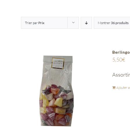
Trier par
Prix
Montrer
36 produits
Berlingo
5,50
€
Assorti
Ajouter a