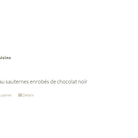
aisins
 au sauternes enrobés de chocolat noir
u panier
Détails