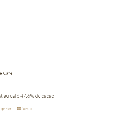
e Café
t au café 47.6% de cacao
u panier
Détails