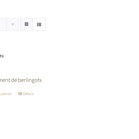
ts
ment de berlingots
u panier
Détails