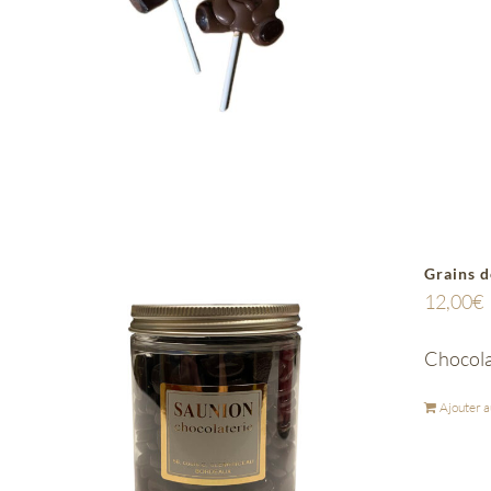
Grains d
12,00
€
Chocola
Ajouter a