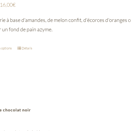
16,00
€
ie à base d'amandes, de melon confit, d'écorces d'oranges co
r un fond de pain azyme.
 options
Détails
e chocolat noir