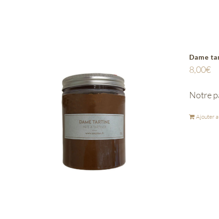
Dame ta
8,00
€
Notre pâ
Ajouter a