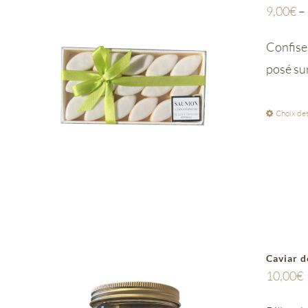
9,00
€
–
Confiser
posé su
Choix des
Caviar d
10,00
€