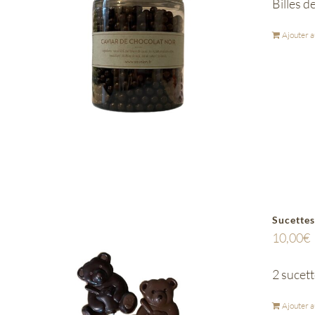
Billes d
Ajouter a
Sucettes
10,00
€
2 sucett
Ajouter a