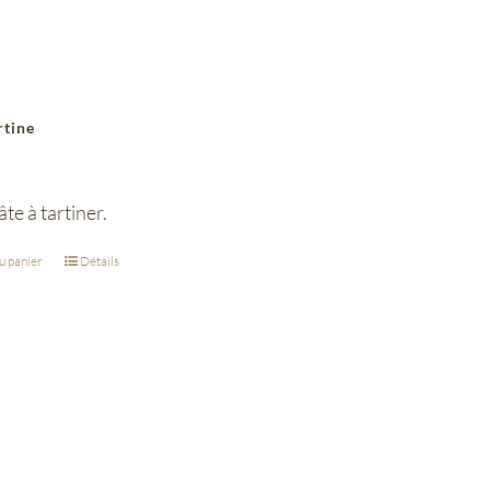
rtine
te à tartiner.
u panier
Détails