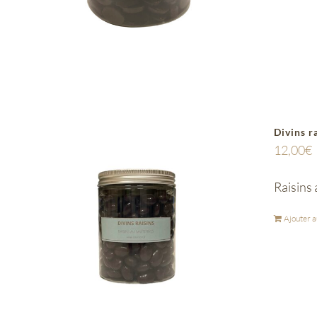
Divins r
12,00
€
Raisins
Ajouter a