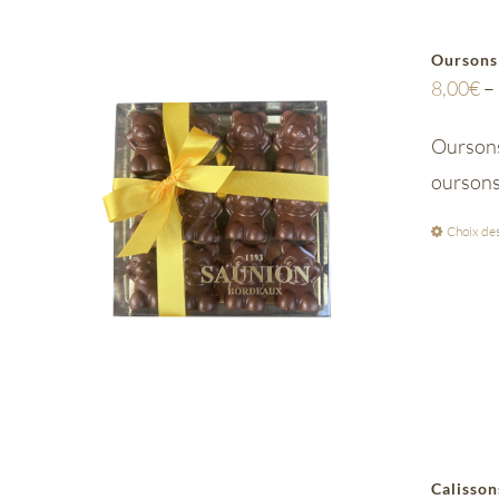
Oursons
8,00
€
–
Oursons 
ourson
Choix des
Calisson