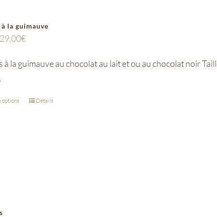
 à la guimauve
29,00
€
à la guimauve au chocolat au lait et ou au chocolat noir Taille
s
 options
Détails
s